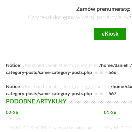
Zamów prenumeratę:
Cały tekst dostępny w wersji papierowej tyg
eKiosk
Notice
: Undefined variable: term_query_in in
/home/daniellr
category-posts/same-category-posts.php
on line
566
Notice
: Undefined variable: term_query_exclude in
/home/dan
category-posts/same-category-posts.php
on line
567
PODOBNE ARTYKUŁY
02-26
01-26
1 lip 2026
2 kw. 2026
TEMAT Z OKŁADKI: Dbamy o bezpieczną
TEMAT Z OKŁAD