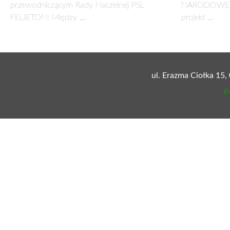
42-18
16 października 2018
Unia Europejska poprawia życie Europejczyków – r
WYBORY 2018 Musimy zrobić wszystko, żeby urat
AKTUALNOŚCI Deklaracje kandydatek PSL w wybo