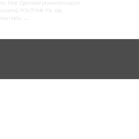
em. Piotr Zgorzelski przewodniczącym
aczelnej. POLITYKA: PSL siłą
ową rządu. …