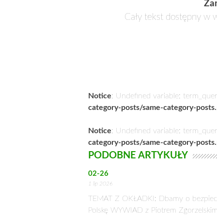
Za
Cały tekst dostępny w w
Notice
: Undefined variable: term_que
category-posts/same-category-posts
Notice
: Undefined variable: term_que
category-posts/same-category-posts
PODOBNE ARTYKUŁY
02-26
1 lip 2026
TEMAT Z OKŁADKI: Dbamy o bezpiec
Polskę WYWIAD z Piotrem Zgorzelskim