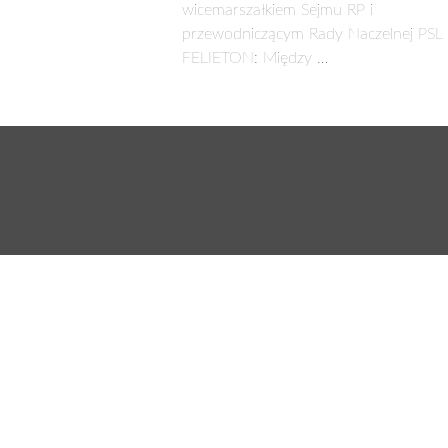
wicemarszałkiem Sejmu RP i
przewodniczącym Rady Naczelnej PSL
FELIETON: Między …