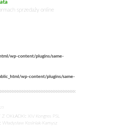
ata
formach sprzedaży online
_html/wp-content/plugins/same-
ublic_html/wp-content/plugins/same-
025
 Z OKŁADKI: XIV Kongres PSL
: Władysław Kosiniak-Kamysz