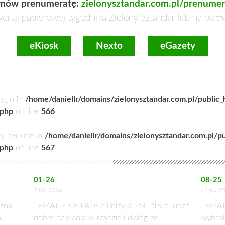
mów prenumeratę:
zielonysztandar.com.pl/prenumer
ersji papierowej tygodnika Zielony Sztandar lub na plat
eKiosk
Nexto
eGazety
ry_in in
/home/daniellr/domains/zielonysztandar.com.pl/public
.php
on line
566
ry_exclude in
/home/daniellr/domains/zielonysztandar.com.pl/p
.php
on line
567
01-26
08-25
2 kw. 2026
16 gru 2
zną
TEMAT Z OKŁADKI: Polityka PSL blisko ludzi:
TEMAT
,
dobre działania w rządzie i dialog ze
wybrał