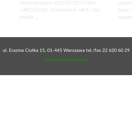
społeczeństwem BEZPIECZEŃSTWO
prezes
NARODOWE: Wzmocnienie SAFE. Oto
Rady N
projekt …
napęd
ul. Erazma Ciołka 15, 01-445 Warszawa tel./fax 22 620 60 29
Polityka Prywatności