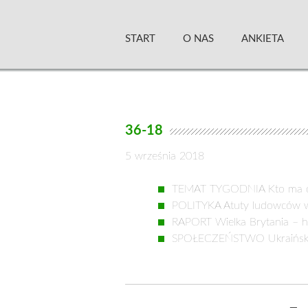
Skip
Zielony Sztandar –
to
START
O NAS
ANKIETA
content
36-18
5 września 2018
TEMAT TYGODNIA Kto ma od
POLITYKA Atuty ludowców 
RAPORT Wielka Brytania – hy
SPOŁECZEŃSTWO Ukraińskie