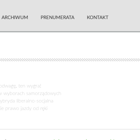
 Kwartalnik
ARCHIWUM
PRENUMERATA
KONTAKT
wagę, ten wygra!
w wyborach samorządowych
bryda liberalno-socjalna
 prawo jazdy od ręki