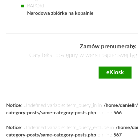
RAPORT
Narodowa zbiórka na kopalnie
Zamów prenumeratę:
Cały tekst dostępny w wersji papierowej tyg
eKiosk
Notice
: Undefined variable: term_query_in in
/home/daniellr
category-posts/same-category-posts.php
on line
566
Notice
: Undefined variable: term_query_exclude in
/home/dan
category-posts/same-category-posts.php
on line
567