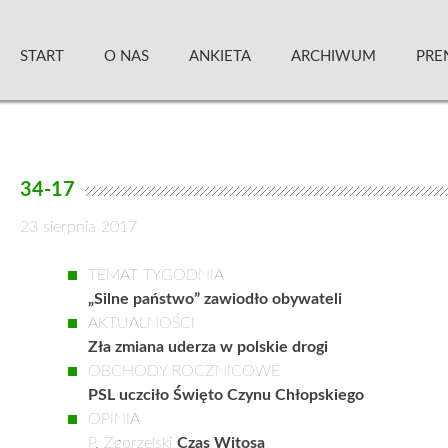
Skip
Zielony Sztandar – Kwartalnik
to
START
O NAS
ANKIETA
ARCHIWUM
PRE
content
34-17
23 sierpnia 2017
TEMAT TYGODNIA
„Silne państwo” zawiodło obywateli
AKTUALNOŚCI
Zła zmiana uderza w polskie drogi
OBCHODY ROCZNICOWE
PSL uczciło Święto Czynu Chłopskiego
OPINIA
P. Zgorzelski
Czas Witosa