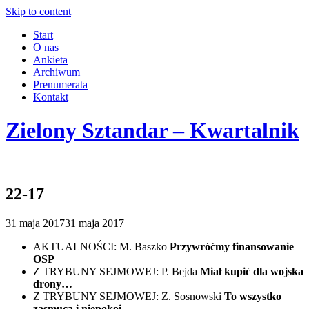
Skip to content
Start
O nas
Ankieta
Archiwum
Prenumerata
Kontakt
Zielony Sztandar – Kwartalnik
22-17
31 maja 2017
31 maja 2017
AKTUALNOŚCI: M. Baszko
Przywróćmy finansowanie
OSP
Z TRYBUNY SEJMOWEJ: P. Bejda
Miał kupić dla wojska
drony…
Z TRYBUNY SEJMOWEJ: Z. Sosnowski
To wszystko
zasmuca i niepokoi