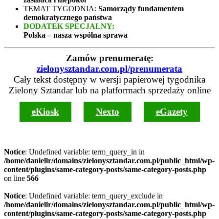
TEMAT TYGODNIA:
Samorządy fundamentem
demokratycznego państwa
DODATEK SPECJALNY:
Polska – nasza wspólna sprawa
Zamów prenumeratę:
zielonysztandar.com.pl/prenumerata
Cały tekst dostępny w wersji papierowej tygodnika
Zielony Sztandar lub na platformach sprzedaży online
eKiosk
Nexto
eGazety
Notice
: Undefined variable: term_query_in in
/home/daniellr/domains/zielonysztandar.com.pl/public_html/wp-
content/plugins/same-category-posts/same-category-posts.php
on line
566
Notice
: Undefined variable: term_query_exclude in
/home/daniellr/domains/zielonysztandar.com.pl/public_html/wp-
content/plugins/same-category-posts/same-category-posts.php