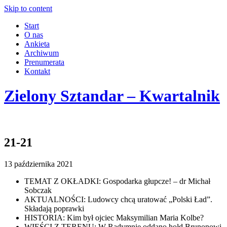
Skip to content
Start
O nas
Ankieta
Archiwum
Prenumerata
Kontakt
Zielony Sztandar – Kwartalnik
21-21
13 października 2021
TEMAT Z OKŁADKI: Gospodarka głupcze! – dr Michał
Sobczak
AKTUALNOŚCI: Ludowcy chcą uratować „Polski Ład”.
Składają poprawki
HISTORIA: Kim był ojciec Maksymilian Maria Kolbe?
WIEŚCI Z TERENU: W Radymnie oddano hołd Brunonowi