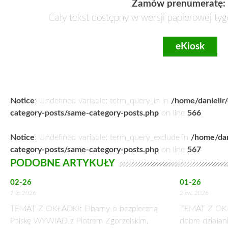
Zamów prenumeratę:
Cały tekst dostępny w wersji papierowej tyg
eKiosk
Notice
: Undefined variable: term_query_in in
/home/daniellr
category-posts/same-category-posts.php
on line
566
Notice
: Undefined variable: term_query_exclude in
/home/dan
category-posts/same-category-posts.php
on line
567
PODOBNE ARTYKUŁY
02-26
01-26
1 lip 2026
2 kw. 2026
TEMAT Z OKŁADKI: Dbamy o bezpieczną
TEMAT Z OKŁAD
Polskę WYWIAD z Piotrem Zgorzelskim,
dobre działani