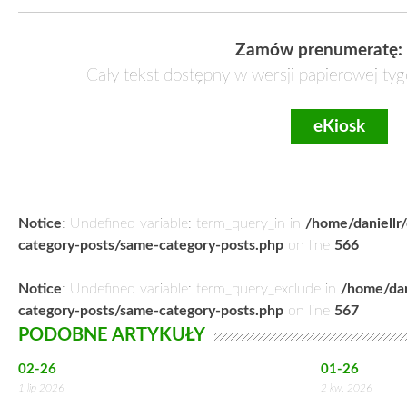
Zamów prenumeratę:
Cały tekst dostępny w wersji papierowej tyg
eKiosk
Notice
: Undefined variable: term_query_in in
/home/daniellr
category-posts/same-category-posts.php
on line
566
Notice
: Undefined variable: term_query_exclude in
/home/dan
category-posts/same-category-posts.php
on line
567
PODOBNE ARTYKUŁY
02-26
01-26
1 lip 2026
2 kw. 2026