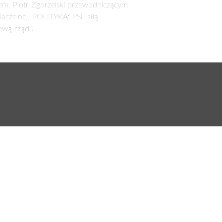
em. Piotr Zgorzelski przewodniczącym
aczelnej. POLITYKA: PSL siłą
ową rządu. …