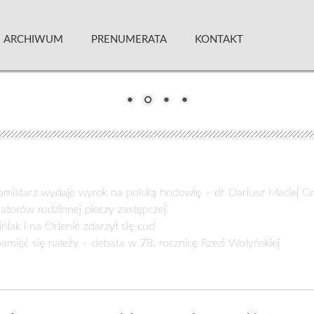
 Kwartalnik
ARCHIWUM
PRENUMERATA
KONTAKT
mistarz wydaje wyrok na polską hodowlę – dr Dariusz Maciej G
orów rodzinnej pieczy zastępczej
ak i na Orlenie zdarzył się cud
amięć się należy – debata w 78. rocznicę Rzezi Wołyńskiej