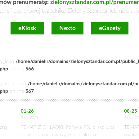
mów prenumeratę:
zielonysztandar.com.pl/prenumer
ersji papierowej tygodnika Zielony Sztandar lub na plat
eKiosk
Nexto
eGazety
ry_in in
/home/daniellr/domains/zielonysztandar.com.pl/public
.php
on line
566
ry_exclude in
/home/daniellr/domains/zielonysztandar.com.pl/p
.php
on line
567
01-26
08-25
2 kw. 2026
16 gru 2
zną
TEMAT Z OKŁADKI: Polityka PSL blisko ludzi:
TEMAT
,
dobre działania w rządzie i dialog ze
wybrał