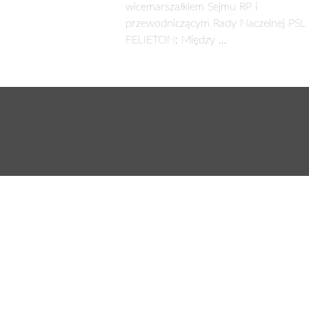
wicemarszałkiem Sejmu RP i
przewodniczącym Rady Naczelnej PSL
FELIETON: Między …