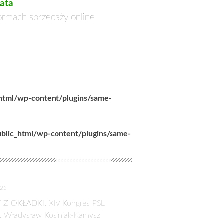
ata
formach sprzedaży online
_html/wp-content/plugins/same-
ublic_html/wp-content/plugins/same-
025
 Z OKŁADKI: XIV Kongres PSL
: Władysław Kosiniak-Kamysz