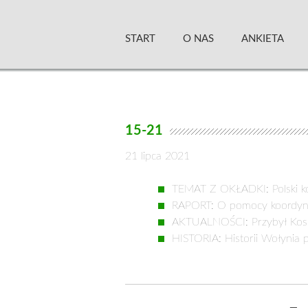
Skip
Zielony Sztandar –
to
START
O NAS
ANKIETA
content
15-21
21 lipca 2021
TEMAT Z OKŁADKI: Polski ko
RAPORT: O pomocy koordynat
AKTUALNOŚCI: Przybył Kosini
HISTORIA: Historii Wołynia p