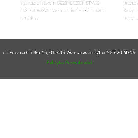
społeczeństwem BEZPIECZEŃSTWO
prezes
NARODOWE: Wzmocnienie SAFE. Oto
Rady N
projekt …
napęd
ul. Erazma Ciołka 15, 01-445 Warszawa tel./fax 22 620 60 29
Polityka Prywatności