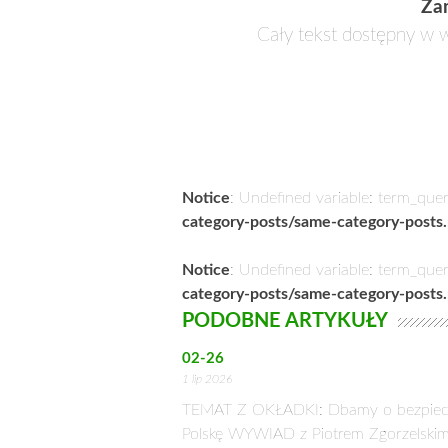
Za
Cały tekst dostępny w w
Notice
: Undefined variable: term_que
category-posts/same-category-posts
Notice
: Undefined variable: term_que
category-posts/same-category-posts
PODOBNE ARTYKUŁY
02-26
1 lip 2026
TEMAT Z OKŁADKI: Dbamy o bezpiec
Polskę WYWIAD z Piotrem Zgorzelskim