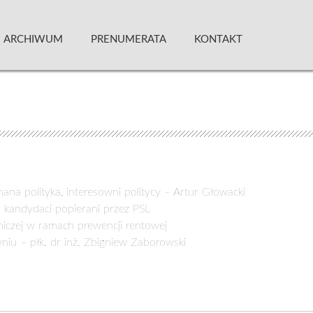
 Kwartalnik
ARCHIWUM
PRENUMERATA
KONTAKT
na polityka, interesowni politycy – Artur Głowacki
kandydaci popierani przez PSL
zniczej w ramach prewencji rentowej
iu – płk. dr inż. Zbigniew Zaborowski