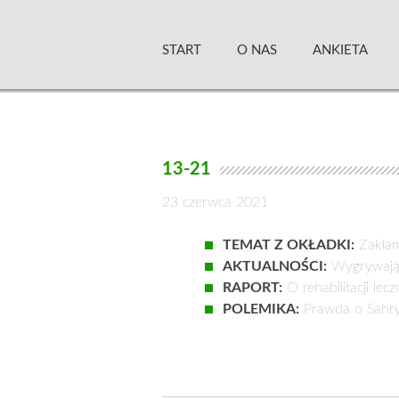
Skip
Zielony Sztandar –
to
START
O NAS
ANKIETA
content
13-21
23 czerwca 2021
TEMAT Z OKŁADKI:
Zakłama
AKTUALNOŚCI:
Wygrywają 
RAPORT:
O rehabilitacji lec
POLEMIKA:
Prawda o Sahryn