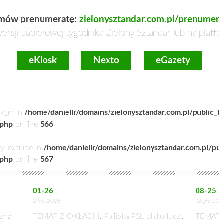
mów prenumeratę:
zielonysztandar.com.pl/prenumer
ersji papierowej tygodnika Zielony Sztandar lub na plat
eKiosk
Nexto
eGazety
ry_in in
/home/daniellr/domains/zielonysztandar.com.pl/public
.php
on line
566
ry_exclude in
/home/daniellr/domains/zielonysztandar.com.pl/p
.php
on line
567
01-26
08-25
2 kw. 2026
16 gru 2
zną
TEMAT Z OKŁADKI: Polityka PSL blisko ludzi:
TEMAT