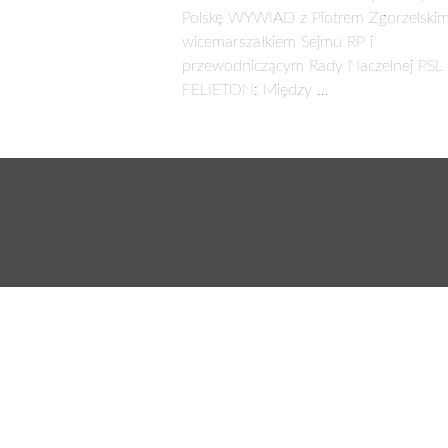
Polskę WYWIAD z Piotrem Zgorzelskim
wicemarszałkiem Sejmu RP i
przewodniczącym Rady Naczelnej PSL
FELIETON: Między …