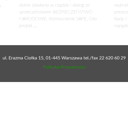
,
dobre działania w rządzie i dialog ze
wybrał
społeczeństwem BEZPIECZEŃSTWO
prezes
NARODOWE: Wzmocnienie SAFE. Oto
Rady N
projekt …
napęd
ul. Erazma Ciołka 15, 01-445 Warszawa tel./fax 22 620 60 29
Polityka Prywatności