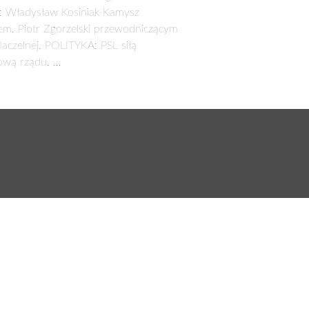
: Władysław Kosiniak-Kamysz
em. Piotr Zgorzelski przewodniczącym
aczelnej. POLITYKA: PSL siłą
ową rządu. …