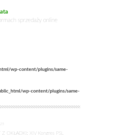
ata
formach sprzedaży online
_html/wp-content/plugins/same-
ublic_html/wp-content/plugins/same-
025
 Z OKŁADKI: XIV Kongres PSL