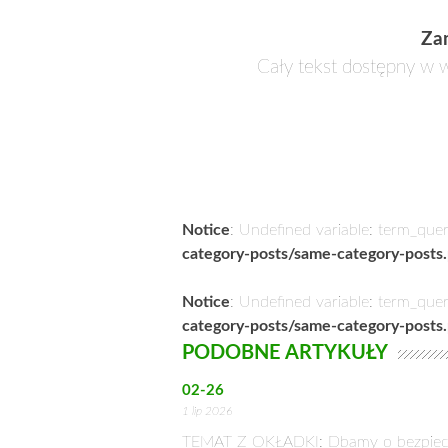
Za
Cały tekst dostępny w w
Notice
: Undefined variable: term_que
category-posts/same-category-posts
Notice
: Undefined variable: term_que
category-posts/same-category-posts
PODOBNE ARTYKUŁY
02-26
1 lip 2026
TEMAT Z OKŁADKI: Dbamy o bezpiec