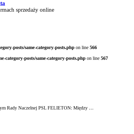
ta
ormach sprzedaży online
tegory-posts/same-category-posts.php
on line
566
me-category-posts/same-category-posts.php
on line
567
ącym Rady Naczelnej PSL FELIETON: Między …