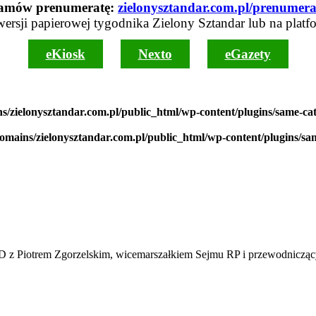
amów prenumeratę:
zielonysztandar.com.pl/prenumera
wersji papierowej tygodnika Zielony Sztandar lub na platf
eKiosk
Nexto
eGazety
s/zielonysztandar.com.pl/public_html/wp-content/plugins/same-ca
domains/zielonysztandar.com.pl/public_html/wp-content/plugins/sa
Piotrem Zgorzelskim, wicemarszałkiem Sejmu RP i przewodnicz