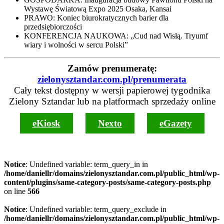
Wystawę Światową Expo 2025 Osaka, Kansai
PRAWO: Koniec biurokratycznych barier dla
przedsiębiorczości
KONFERENCJA NAUKOWA: „Cud nad Wisłą. Tryumf
wiary i wolności w sercu Polski”
Zamów prenumeratę:
zielonysztandar.com.pl/prenumerata
Cały tekst dostępny w wersji papierowej tygodnika
Zielony Sztandar lub na platformach sprzedaży online
eKiosk
Nexto
eGazety
Notice
: Undefined variable: term_query_in in
/home/daniellr/domains/zielonysztandar.com.pl/public_html/wp-
content/plugins/same-category-posts/same-category-posts.php
on line
566
Notice
: Undefined variable: term_query_exclude in
/home/daniellr/domains/zielonysztandar.com.pl/public_html/wp-