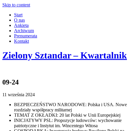
Skip to content
Start
O nas
Ankieta
Archiwum
Prenumerata
Kontakt
Zielony Sztandar – Kwartalnik
09-24
11 września 2024
BEZPIECZEŃSTWO NARODOWE: Polska i USA. Nowe
rozdziały współpracy militarnej
TEMAT Z OKŁADKI: 20 lat Polski w Unii Europejskiej
INICJATYWY PSL: Propozycje ludowców: wychowanie
patriotyczne i Instytut im. Wincentego Witosa
GOSPODARKA: Inauguracja budowy Pawilonu Polski na