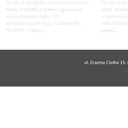
09-21
30 kwietnia 2021
TEMAT Z OKŁADKI:
Bliski koniec Mieszkania Plus 
OPINIA:
Z trybuny sejmowej – Władysław Kosinia
WYWIAD:
Dla Polski nie ma innej drogi… – rozm
ZESZYT HISTORYCZNY:
100. rocznica wybuchu III
UNIA EUROPEJSKA:
17. rocznica wejścia Polski do