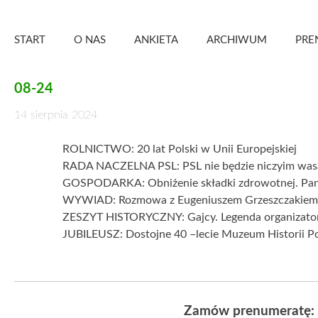
Skip
Zielony Sztandar – Kwartalnik
to
START
O NAS
ANKIETA
ARCHIWUM
PRE
content
08-24
14 sierpnia 2024
ROLNICTWO: 20 lat Polski w Unii Europejskiej
RADA NACZELNA PSL: PSL nie będzie niczyim was
GOSPODARKA: Obniżenie składki zdrowotnej. Pana
WYWIAD: Rozmowa z Eugeniuszem Grzeszczakiem 
ZESZYT HISTORYCZNY: Gajcy. Legenda organizato
JUBILEUSZ: Dostojne 40 –lecie Muzeum Historii 
Zamów prenumeratę: