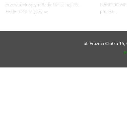
przewodniczącym Rady Naczelnej PSL
NARODOWE: 
FELIETON: Między …
projekt …
ul. Erazma Ciołka 15,
P