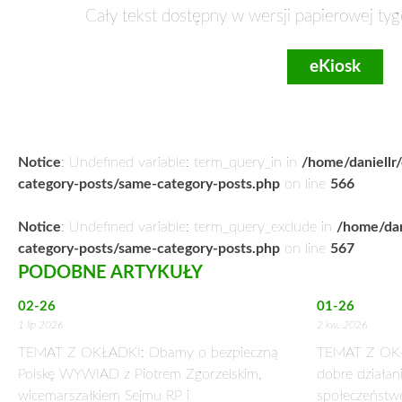
Cały tekst dostępny w wersji papierowej tyg
eKiosk
Notice
: Undefined variable: term_query_in in
/home/daniellr
category-posts/same-category-posts.php
on line
566
Notice
: Undefined variable: term_query_exclude in
/home/dan
category-posts/same-category-posts.php
on line
567
PODOBNE ARTYKUŁY
02-26
01-26
1 lip 2026
2 kw. 2026
TEMAT Z OKŁADKI: Dbamy o bezpieczną
TEMAT Z OKŁAD
Polskę WYWIAD z Piotrem Zgorzelskim,
dobre działani
wicemarszałkiem Sejmu RP i
społeczeńs