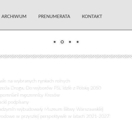
 Kwartalnik
ARCHIWUM
PRENUMERATA
KONTAKT
twie na wybranych rynkach rolnych
rzecia Droga. Do wyborów PSL idzie z Polską 2050
pomniani męczennicy Kresów
acki podpisany
adzymin wybudowały Muzeum Bitwy Warszawskiej
wodowe w przyszłej perspektywie w latach 2021-2027