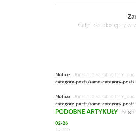
Za
Cały tekst dostępny w w
Notice
: Undefined variable: term_que
category-posts/same-category-posts
Notice
: Undefined variable: term_que
category-posts/same-category-posts
PODOBNE ARTYKUŁY
02-26
1 lip 2026