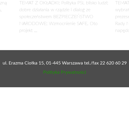
zną
TEMAT Z OKŁADKI: Polityka PSL blisko ludzi:
TEMAT
,
dobre działania w rządzie i dialog ze
wybrał
społeczeństwem BEZPIECZEŃSTWO
prezes
NARODOWE: Wzmocnienie SAFE. Oto
Rady N
projekt …
napęd
ul. Erazma Ciołka 15, 01-445 Warszawa tel./fax 22 620 60 29
Polityka Prywatności