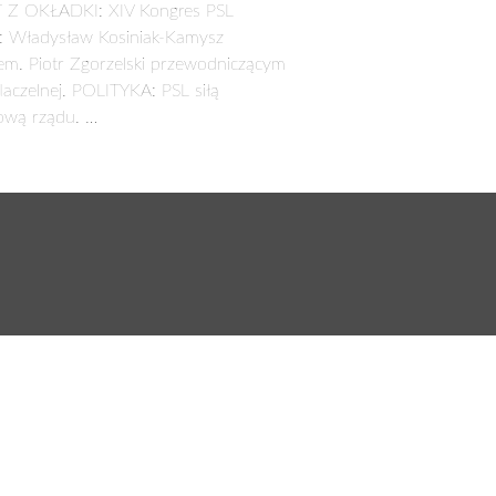
 Z OKŁADKI: XIV Kongres PSL
: Władysław Kosiniak-Kamysz
em. Piotr Zgorzelski przewodniczącym
aczelnej. POLITYKA: PSL siłą
ową rządu. …