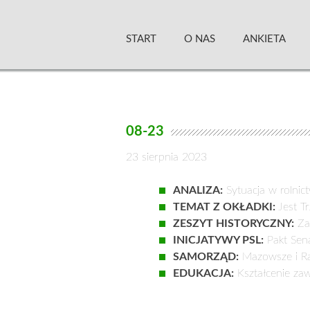
Skip
Zielony Sztandar –
to
START
O NAS
ANKIETA
content
08-23
23 sierpnia 2023
ANALIZA:
Sytuacja w rolnic
TEMAT Z OKŁADKI:
Jest T
ZESZYT HISTORYCZNY:
Za
INICJATYWY PSL:
Pakt Sen
SAMORZĄD:
Mazowsze i R
EDUKACJA:
Kształcenie za