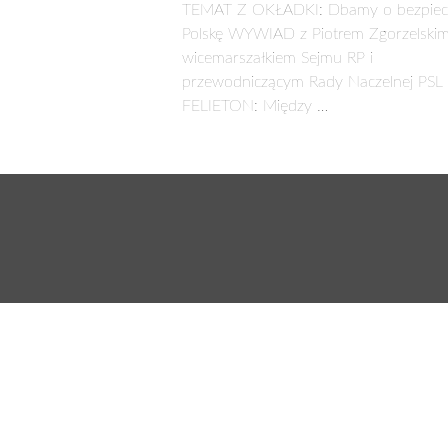
TEMAT Z OKŁADKI: Dbamy o bezpiec
Polskę WYWIAD z Piotrem Zgorzelskim
wicemarszałkiem Sejmu RP i
przewodniczącym Rady Naczelnej PSL
FELIETON: Między …