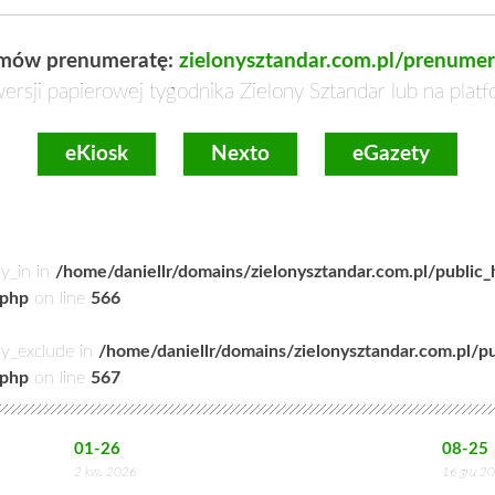
mów prenumeratę:
zielonysztandar.com.pl/prenumer
ersji papierowej tygodnika Zielony Sztandar lub na plat
eKiosk
Nexto
eGazety
ry_in in
/home/daniellr/domains/zielonysztandar.com.pl/public
.php
on line
566
ry_exclude in
/home/daniellr/domains/zielonysztandar.com.pl/p
.php
on line
567
01-26
08-25
2 kw. 2026
16 gru 2