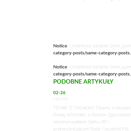
Notice
: Undefined variable: term_que
category-posts/same-category-posts
Notice
: Undefined variable: term_que
category-posts/same-category-posts
PODOBNE ARTYKUŁY
02-26
1 lip 2026
TEMAT Z OKŁADKI: Dbamy o bezpiec
Polskę WYWIAD z Piotrem Zgorzelskim
wicemarszałkiem Sejmu RP i
przewodniczącym Rady Naczelnej PSL