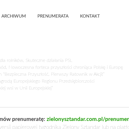
 Kwartalnik
ARCHIWUM
PRENUMERATA
KONTAKT
a rolników. Skuteczne działania PSL
. Nowoczesna forteca przyszłości chroniąca Polskę i Europę
Bezpieczna Przyszłość. Pierwszy Ratownik w Akcji!”
odą Europejskiego Regionu Przedsiębiorczości
ej wsi w Unii Europejskiej”
mów prenumeratę:
zielonysztandar.com.pl/prenumer
ersji papierowej tygodnika Zielony Sztandar lub na plat