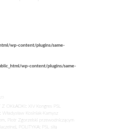
_html/wp-content/plugins/same-
ublic_html/wp-content/plugins/same-
025
 Z OKŁADKI: XIV Kongres PSL
: Władysław Kosiniak-Kamysz
em. Piotr Zgorzelski przewodniczącym
aczelnej. POLITYKA: PSL siłą