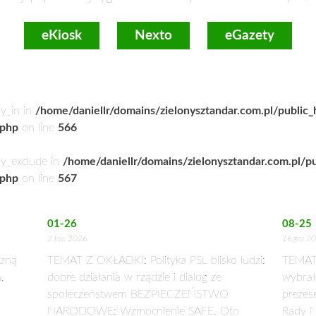
eKiosk
Nexto
eGazety
ry_in in
/home/daniellr/domains/zielonysztandar.com.pl/public
.php
on line
566
ry_exclude in
/home/daniellr/domains/zielonysztandar.com.pl/p
.php
on line
567
01-26
08-25
2 kw. 2026
16 gru 2
zną
TEMAT Z OKŁADKI: Polityka PSL blisko ludzi:
TEMAT
,
dobre działania w rządzie i dialog ze
wybrał
społeczeństwem BEZPIECZEŃSTWO
prezes
NARODOWE: Wzmocnienie SAFE. Oto
Rady N