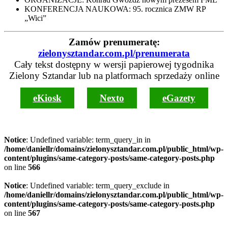
KONFERENCJA NAUKOWA: 95. rocznica ZMW RP
„Wici”
Zamów prenumeratę:
zielonysztandar.com.pl/prenumerata
Cały tekst dostępny w wersji papierowej tygodnika
Zielony Sztandar lub na platformach sprzedaży online
eKiosk
Nexto
eGazety
Notice
: Undefined variable: term_query_in in
/home/daniellr/domains/zielonysztandar.com.pl/public_html/wp-
content/plugins/same-category-posts/same-category-posts.php
on line
566
Notice
: Undefined variable: term_query_exclude in
/home/daniellr/domains/zielonysztandar.com.pl/public_html/wp-
content/plugins/same-category-posts/same-category-posts.php
on line
567