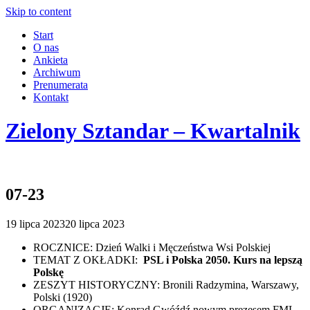
Skip to content
Start
O nas
Ankieta
Archiwum
Prenumerata
Kontakt
Zielony Sztandar – Kwartalnik
07-23
19 lipca 2023
20 lipca 2023
ROCZNICE: Dzień Walki i Męczeństwa Wsi Polskiej
TEMAT Z OKŁADKI:
PSL i Polska 2050. Kurs na lepszą
Polskę
ZESZYT HISTORYCZNY: Bronili Radzymina, Warszawy,
Polski (1920)
ORGANIZACJE: Konrad Gwóźdź nowym prezesem FML