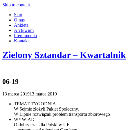
Skip to content
Start
O nas
Ankieta
Archiwum
Prenumerata
Kontakt
Zielony Sztandar – Kwartalnik
06-19
13 marca 2019
13 marca 2019
TEMAT TYGODNIA
W Sejmie złożyli Pakiet Społeczny.
W Lipnie rozwiązali problem transportu zbiorowego
WYWIAD
O dobry czas dla Polski w UE
– rozmowa z Andrzejem Grzybem,