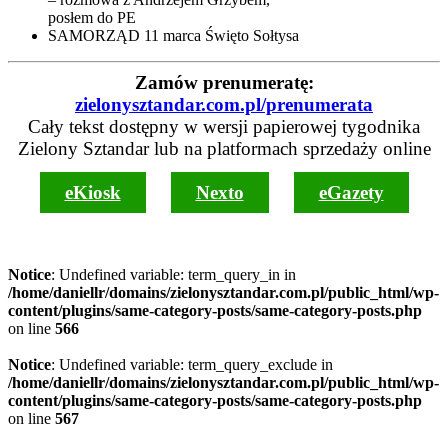
posłem do PE
SAMORZĄD 11 marca Święto Sołtysa
Zamów prenumeratę:
zielonysztandar.com.pl/prenumerata
Cały tekst dostępny w wersji papierowej tygodnika
Zielony Sztandar lub na platformach sprzedaży online
eKiosk
Nexto
eGazety
Notice
: Undefined variable: term_query_in in
/home/daniellr/domains/zielonysztandar.com.pl/public_html/wp-
content/plugins/same-category-posts/same-category-posts.php
on line
566
Notice
: Undefined variable: term_query_exclude in
/home/daniellr/domains/zielonysztandar.com.pl/public_html/wp-
content/plugins/same-category-posts/same-category-posts.php
on line
567