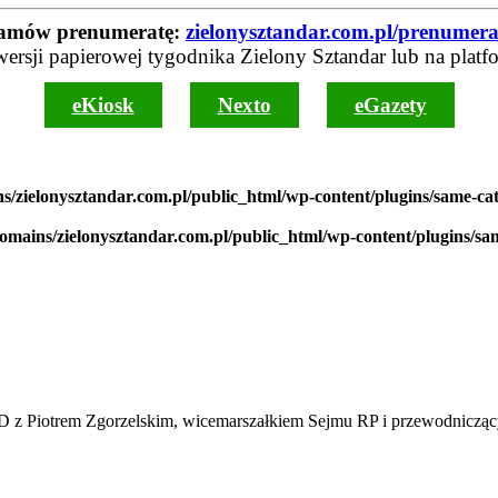
amów prenumeratę:
zielonysztandar.com.pl/prenumera
wersji papierowej tygodnika Zielony Sztandar lub na platf
eKiosk
Nexto
eGazety
s/zielonysztandar.com.pl/public_html/wp-content/plugins/same-ca
domains/zielonysztandar.com.pl/public_html/wp-content/plugins/sa
Piotrem Zgorzelskim, wicemarszałkiem Sejmu RP i przewodnicz