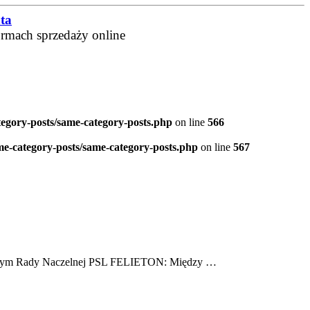
ta
ormach sprzedaży online
tegory-posts/same-category-posts.php
on line
566
me-category-posts/same-category-posts.php
on line
567
ącym Rady Naczelnej PSL FELIETON: Między …