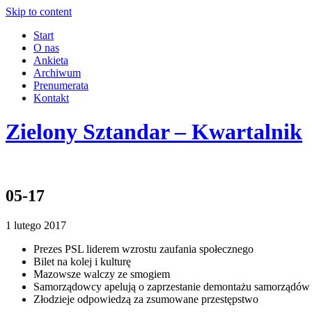
Skip to content
Start
O nas
Ankieta
Archiwum
Prenumerata
Kontakt
Zielony Sztandar – Kwartalnik
05-17
1 lutego 2017
Prezes PSL liderem wzrostu zaufania społecznego
Bilet na kolej i kulturę
Mazowsze walczy ze smogiem
Samorządowcy apelują o zaprzestanie demontażu samorządów
Złodzieje odpowiedzą za zsumowane przestępstwo