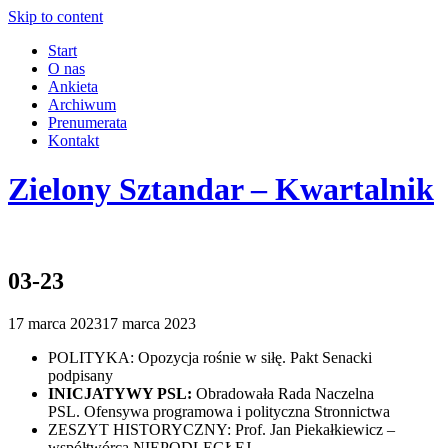
Skip to content
Start
O nas
Ankieta
Archiwum
Prenumerata
Kontakt
Zielony Sztandar – Kwartalnik
03-23
17 marca 2023
17 marca 2023
POLITYKA: Opozycja rośnie w siłę. Pakt Senacki
podpisany
INICJATYWY PSL:
Obradowała Rada Naczelna
PSL. Ofensywa programowa i polityczna Stronnictwa
ZESZYT HISTORYCZNY: Prof. Jan Piekałkiewicz –
współtwórca NIEPODLEGŁEJ