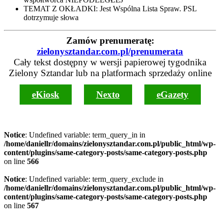
TEMAT Z OKŁADKI: Jest Wspólna Lista Spraw. PSL
dotrzymuje słowa
Zamów prenumeratę:
zielonysztandar.com.pl/prenumerata
Cały tekst dostępny w wersji papierowej tygodnika
Zielony Sztandar lub na platformach sprzedaży online
eKiosk
Nexto
eGazety
Notice
: Undefined variable: term_query_in in
/home/daniellr/domains/zielonysztandar.com.pl/public_html/wp-
content/plugins/same-category-posts/same-category-posts.php
on line
566
Notice
: Undefined variable: term_query_exclude in
/home/daniellr/domains/zielonysztandar.com.pl/public_html/wp-
content/plugins/same-category-posts/same-category-posts.php
on line
567