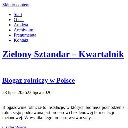
Skip to content
Start
O nas
Ankieta
Archiwum
Prenumerata
Kontakt
Zielony Sztandar – Kwartalnik
Biogaz rolniczy w Polsce
23 lipca 2026
23 lipca 2026
Biogazownie rolnicze to instalacje, w których biomasa pochodzenia
rolniczego poddawana jest procesowi beztlenowej fermentacji
metanowej. W wyniku tego procesu wytwarzany …
Czytaj Więcej