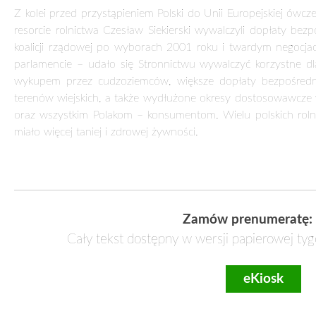
Z kolei przed przystąpieniem Polski do Unii Europejskiej ówcz
resorcie rolnictwa Czesław Siekierski wywalczyli dopłaty be
koalicji rządowej po wyborach 2001 roku i twardym negocjacj
parlamencie – udało się Stronnictwu wywalczyć korzystne dl
wykupem przez cudzoziemców, większe dopłaty bezpośredni
terenów wiejskich, a także wydłużone okresy dostosowawcze w
oraz wszystkim Polakom – konsumentom. Wielu polskich rol
miało więcej taniej i zdrowej żywności.
Zamów prenumeratę:
Cały tekst dostępny w wersji papierowej tyg
eKiosk