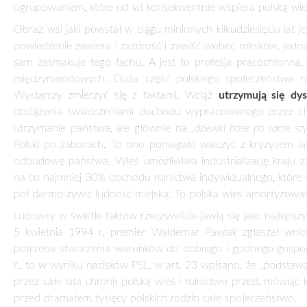
ugrupowaniem, które od lat konsekwentnie wspiera polską wieś 
Obraz wsi jaki powstał w ciągu minionych kilkudziesięciu lat jes
powiedzenie zawiera i zazdrość i zawiść wobec rolników, jednak
sam zasmakuje tego fachu. A jest to profesja pracochłonna
międzynarodowych. Duża część polskiego społeczeństwa nie
Wystarczy zmierzyć się z faktami. Wciąż
utrzymują się d
obciążenia świadczeniami dochodu wypracowanego przez chł
utrzymanie państwa, ale głównie na
„dziewki bose po same szy
Polski po zaborach. To ono pomagało walczyć z kryzysem lat
odbudowę państwa. Wieś umożliwiała industrializację kraj
na co najmniej 30% dochodu rolnictwa indywidualnego, które 
pół darmo żywić ludność miejską. To polska wieś amortyzowała
Ludowcy w świetle faktów rzeczywiście jawią się jako najlepszy p
5 kwietnia 1994 r. premier Waldemar Pawlak zgłaszał wniose
potrzeba stworzenia warunków do dobrego i godnego gospodar
r., to w wyniku nacisków PSL, w art. 23 wpisano, że „podstaw
przez całe lata chronił polską wieś i rolnictwo przed, mówiąc
przed dramatem tysięcy polskich rodzin całe społeczeństwo.