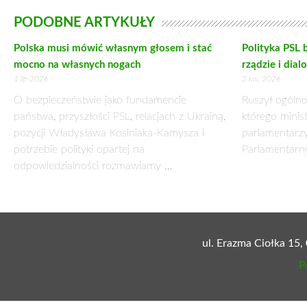
PODOBNE ARTYKUŁY
Polska musi mówić własnym głosem i stać
Polityka PSL b
mocno na własnych nogach
rządzie i dia
1 lip 2026
2 kw. 2026
O bezpieczeństwie jako fundamencie
Ruszył ogólno
państwa, przyszłości PSL, relacjach z Ukrainą,
którego minist
pozycji Władysława Kosiniaka-Kamysza i
parlamentarzy
potrzebie polityki opartej na
Parlamentarn
odpowiedzialności rozmawiamy …
ul. Erazma Ciołka 15,
P