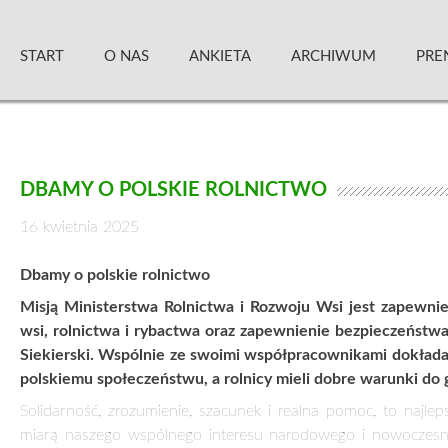
Skip
Zielony Sztandar – Kwartalnik
to
START
O NAS
ANKIETA
ARCHIWUM
PRE
content
DBAMY O POLSKIE ROLNICTWO
16 kwietnia 2025
Dbamy o polskie rolnictwo
Misją Ministerstwa Rolnictwa i Rozwoju Wsi jest zapewn
wsi, rolnictwa i rybactwa oraz zapewnienie bezpieczeństwa
Siekierski. Wspólnie ze swoimi współpracownikami dokłada w
polskiemu społeczeństwu, a rolnicy mieli dobre warunki do g
Solidarność, zrozumienie, szacunek i realna pomoc, to najl
miarą naszego wspólnego interesu narodowego i nowoczesn