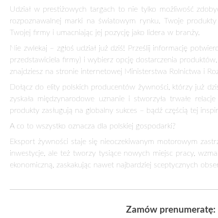
Udział w prestiżowych targach to nie tylko możliwość zdoby
rozpoznawalnej marki na światowym rynku. Twoje produkty mo
Twojej firmy i umacniając jej pozycję jako lidera w branży.
Nie zwlekaj – zgłoś udział już dziś! Prześlij informację potw
przedstawiciela firmy) i wybierz opcję dostarczenia produktów
znajdziesz na stronie internetowej Ministerstwa Rolnictwa i R
Dołącz do elity polskich producentów żywności, którzy już dziś
zyskała międzynarodowe uznanie i stworzyła trwałe relacje
produkty zasługują na globalny sukces – bądź częścią tej inspi
A co to wszystko oznacza dla polskiej gospodarki?
Eksport żywności staje się nieoczekiwanym motorowym zastrzyk
inwestycje, ale też tworzy tysiące nowych miejsc pracy, wzma
ekonomiczną, zaskakując nawet najbardziej sceptycznych obs
Zamów prenumeratę: