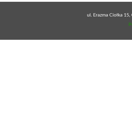
ul. Erazma Ciołka 15,
P