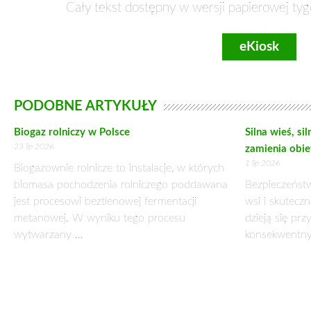
Cały tekst dostępny w wersji papierowej tyg
eKiosk
PODOBNE ARTYKUŁY
Biogaz rolniczy w Polsce
Silna wieś, si
23 lip 2026
zamienia obie
1 lip 2026
Biogazownie rolnicze to instalacje, w których
biomasa pochodzenia rolniczego poddawana
Bezpieczeństw
jest procesowi beztlenowej fermentacji
wsi i skuteczn
metanowej. W wyniku tego procesu
dzieją się prz
wytwarzany …
konsekwentny