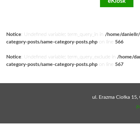
eKiosk
Notice
: Undefined variable: term_query_in in
/home/daniellr
category-posts/same-category-posts.php
on line
566
Notice
: Undefined variable: term_query_exclude in
/home/dan
category-posts/same-category-posts.php
on line
567
ul. Erazma Ciołka 15,
P