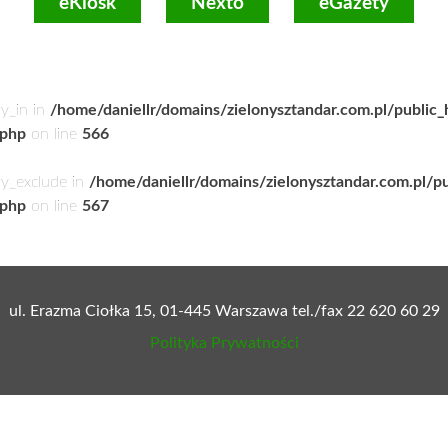
eKiosk
Nexto
eGazety
ry_in in
/home/daniellr/domains/zielonysztandar.com.pl/public
.php
on line
566
ry_exclude in
/home/daniellr/domains/zielonysztandar.com.pl/p
.php
on line
567
ul. Erazma Ciołka 15, 01-445 Warszawa tel./fax 22 620 60 29
Polityka Prywatności