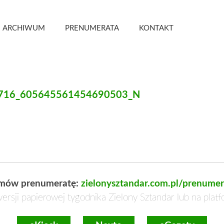
 Kwartalnik
ARCHIWUM
PRENUMERATA
KONTAKT
716_605645561454690503_N
mów prenumeratę:
zielonysztandar.com.pl/prenumer
ersji papierowej tygodnika Zielony Sztandar lub na plat