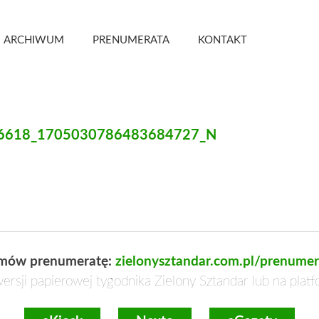
 Kwartalnik
ARCHIWUM
PRENUMERATA
KONTAKT
6618_1705030786483684727_N
mów prenumeratę:
zielonysztandar.com.pl/prenumer
ersji papierowej tygodnika Zielony Sztandar lub na plat