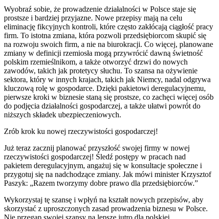
Wyobraź sobie, że prowadzenie działalności w Polsce staje się
prostsze i bardziej przyjazne. Nowe przepisy mają na celu
eliminację fikcyjnych kontroli, które często zakłócają ciągłość pracy
firm. To istotna zmiana, która pozwoli przedsiębiorcom skupić się
na rozwoju swoich firm, a nie na biurokracji. Co więcej, planowane
zmiany w definicji rzemiosła mogą przywrócić dawną świetność
polskim rzemieślnikom, a także otworzyć drzwi do nowych
zawodów, takich jak protetycy słuchu. To szansa na ożywienie
sektora, który w innych krajach, takich jak Niemcy, nadal odgrywa
kluczową rolę w gospodarce. Dzięki pakietowi deregulacyjnemu,
pierwsze kroki w biznesie staną się prostsze, co zachęci więcej osób
do podjęcia działalności gospodarczej, a także ułatwi powrót do
niższych składek ubezpieczeniowych.
Zrób krok ku nowej rzeczywistości gospodarczej!
Już teraz zacznij planować przyszłość swojej firmy w nowej
rzeczywistości gospodarczej! Śledź postępy w pracach nad
pakietem deregulacyjnym, angażuj się w konsultacje społeczne i
przygotuj się na nadchodzące zmiany. Jak mówi minister Krzysztof
Paszyk: „Razem tworzymy dobre prawo dla przedsiębiorców.”
Wykorzystaj tę szansę i wpłyń na kształt nowych przepisów, aby
skorzystać z uproszczonych zasad prowadzenia biznesu w Polsce.
Nie przegap swojej szansy na lepsze jutro dla polskiej