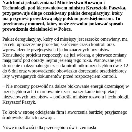
Nadchodzi jednak zmiana! Ministerstwo Rozwoju i
Technologii, pod kierownictwem ministra Krzysztofa Paszyka,
przygotowuje długo oczekiwany pakiet deregulacyjny, który
ma przynieść prawdziwą ulgę polskim przedsiębiorcom. To
przełomowy moment, który może zrewolucjonizować sposób
prowadzenia działalności w Polsce.
Pakiet deregulacyjny, który od miesięcy jest szeroko omawiany, ma
na celu uproszczenie procedur, skrócenie czasu kontroli oraz
wprowadzenie przejrzystych i jednoznacznych przepisów.
Konsultacje projektu rozpoczęły się już wiosną, a pierwsze zmiany
mają trafić pod obrady Sejmu jesienią tego roku. Planowane jest
skrócenie maksymalnego czasu kontroli mikroprzedsiębiorców z 12
do 6 dni oraz wprowadzenie obowiązku doręczania przedsiębiorcy
listy wymaganych dokumentów przed rozpoczęciem kontroli.
– Nie możemy pozwolić na dalsze blokowanie energii drzemiącej w
przedsiębiorcach i marnowanie czasu na szukanie interpretacji
nieżyciowych przepisów – podkreślił minister rozwoju i technologii,
Krzysztof Paszyk.
To krok w stronę odciążenia firm i stworzenia bardziej przyjaznego
środowiska dla ich rozwoju.
Nowe możliwości dla przedsiębiorców i rzemiosła