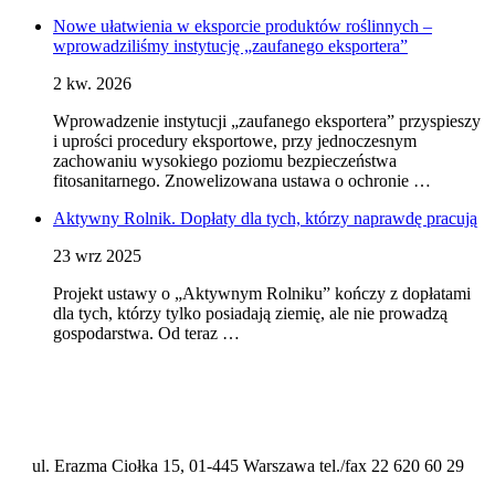
Nowe ułatwienia w eksporcie produktów roślinnych –
wprowadziliśmy instytucję „zaufanego eksportera”
2 kw. 2026
Wprowadzenie instytucji „zaufanego eksportera” przyspieszy
i uprości procedury eksportowe, przy jednoczesnym
zachowaniu wysokiego poziomu bezpieczeństwa
fitosanitarnego. Znowelizowana ustawa o ochronie …
Aktywny Rolnik. Dopłaty dla tych, którzy naprawdę pracują
23 wrz 2025
Projekt ustawy o „Aktywnym Rolniku” kończy z dopłatami
dla tych, którzy tylko posiadają ziemię, ale nie prowadzą
gospodarstwa. Od teraz …
ul. Erazma Ciołka 15, 01-445 Warszawa tel./fax 22 620 60 29