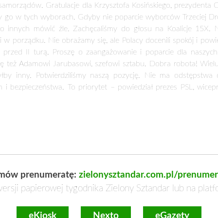
 samorządów. Gratulacje dla Krzysztofa Kosińskiego, prezydenta 
my go w tych wyborach. Gdyby nie poparcie wyborców Trzeciej Dro
 o innych mówić źle. Zachęcaliśmy do głosu na Koalicje 15X. 
 w porządku. Nie obrażamy się, ale Polacy docenili spokój i powied
 przed II turą. Proszę o zaangażowanie i poparcie dla naszyc
ję też Adamowi Jarubasowi, szefowi sztabu. Dobra robota! Wielu
łby inny. Potwierdziliśmy naszą pozycję. Nie ma odstępstwa od
 i bezpieczeństwa. To priorytet – powiedział prezes PSL, wice
mów prenumeratę:
zielonysztandar.com.pl/prenumer
ersji papierowej tygodnika Zielony Sztandar lub na plat
eKiosk
Nexto
eGazety