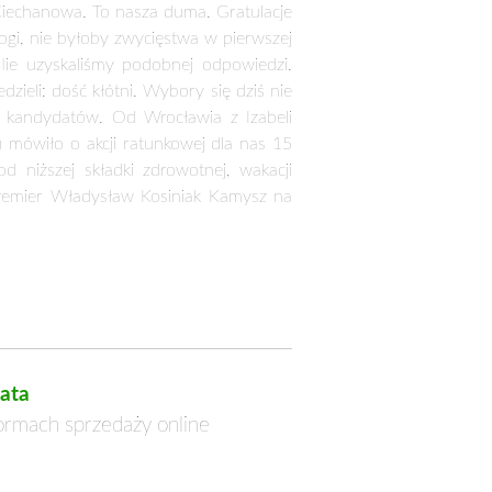
Ciechanowa. To nasza duma. Gratulacje
gi, nie byłoby zwycięstwa w pierwszej
Nie uzyskaliśmy podobnej odpowiedzi.
zieli: dość kłótni. Wybory się dziś nie
h kandydatów. Od Wrocławia z Izabeli
 mówiło o akcji ratunkowej dla nas 15
 niższej składki zdrowotnej, wakacji
premier Władysław Kosiniak Kamysz na
ata
formach sprzedaży online