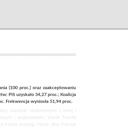
ia (100 proc.) oraz zaakceptowaniu
 PiS uzyskało 34,27 proc.; Koalicja
roc. Frekwencja wyniosła 51,94 proc.
my wspólnie niedowiarkom z lewej i
rajowym i wojewódzkim. Wynik Trzeciej
zą trzecią pozycję. Mamy silny mandat