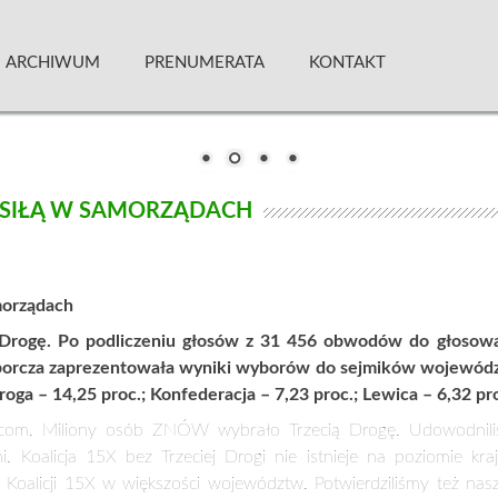
 Kwartalnik
ARCHIWUM
PRENUMERATA
KONTAKT
Ą SIŁĄ W SAMORZĄDACH
morządach
 Drogę. Po podliczeniu głosów z 31 456 obwodów do głosowan
cza zaprezentowała wyniki wyborów do sejmików województw:
roga – 14,25 proc.; Konfederacja – 7,23 proc.; Lewica – 6,32 p
com. Miliony osób ZNÓW wybrało Trzecią Drogę. Udowodniliś
i. Koalicja 15X bez Trzeciej Drogi nie istnieje na poziomie k
 Koalicji 15X w większości województw. Potwierdziliśmy też nas