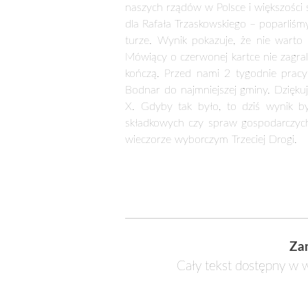
naszych rządów w Polsce i większości
dla Rafała Trzaskowskiego – poparliś
turze. Wynik pokazuje, że nie warto
Mówiący o czerwonej kartce nie zagrali
kończą. Przed nami 2 tygodnie pracy
Bodnar do najmniejszej gminy. Dzięku
X. Gdyby tak było, to dziś wynik by
składkowych czy spraw gospodarczych
wieczorze wyborczym Trzeciej Drogi.
Za
Cały tekst dostępny w w