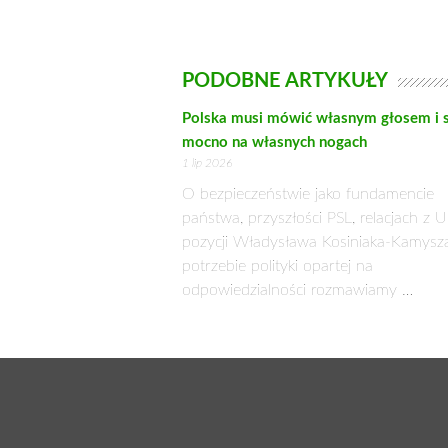
PODOBNE ARTYKUŁY
Polska musi mówić własnym głosem i 
mocno na własnych nogach
1 lip 2026
O bezpieczeństwie jako fundamencie
państwa, przyszłości PSL, relacjach z U
pozycji Władysława Kosiniaka-Kamysza
potrzebie polityki opartej na
odpowiedzialności rozmawiamy …