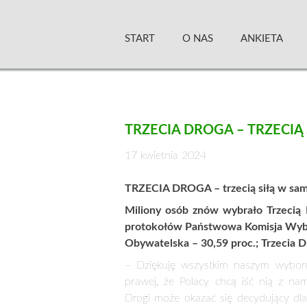
Skip
Zielony Sztandar –
to
START
O NAS
ANKIETA
content
TRZECIA DROGA – TRZECI
17 kwietnia 2024
TRZECIA DROGA – trzecią siłą w sa
Miliony osób znów wybrało Trzecią
protokołów Państwowa Komisja Wybor
Obywatelska – 30,59 proc.; Trzecia D
– Dziękuję wszystkim naszym wybor
prawej, że Polacy chcą iść nią z nam
Drogi może okazać się decydujący dla