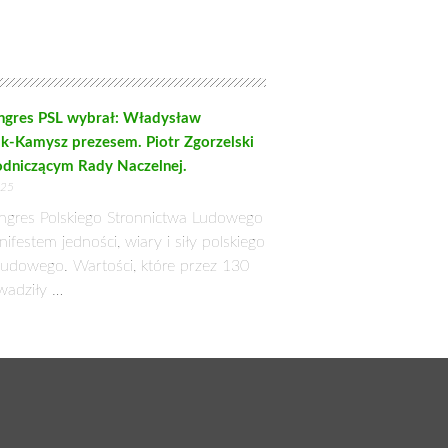
ngres PSL wybrał: Władysław
ak-Kamysz prezesem. Piotr Zgorzelski
dniczącym Rady Naczelnej.
025
ngres Polskiego Stronnictwa Ludowego
ifestem jedności, wiary i siły polskiego
ludowego. Wartości, które przez 130
owadziły …