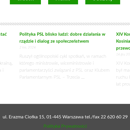
stać
Polityka PSL blisko ludzi: dobre działania w
XIV Ko
rządzie i dialog ze społeczeństwem
Kosini
2 kw. 2026
przewo
16 gru 2
Ruszył ogólnopolski cykl spotkań, w ramach
krainą,
którego ministrowie, wiceministrowie i
XIV Ko
 i
parlamentarzyści związani z PSL oraz Klubem
był man
Parlamentarnym PSL – Trzecia …
ruchu 
lat pr
ul. Erazma Ciołka 15, 01-445 Warszawa tel./fax 22 620 60 29
Polityka Prywatności