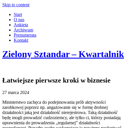
Skip to content
Start
O nas
Ankieta
Archiwum
Prenumerata
Kontakt
Zielony Sztandar – Kwartalnik
Łatwiejsze pierwsze kroki w biznesie
27 marca 2024
Ministerstwo zachęca do podejmowania prób aktywności
zarobkowej poprzez np. angażowanie się w formę drobnej
działalności jaką jest działalność nierejestrowa. Taką działalność
będę mogli prowadzić cudzoziemcy, ale tylko ci, którzy posiadają
uprawnienia do prowadzenia „regularnej” działalności
gospodarczej. Ponadto osoby wykonujące ją powinny posługiwać