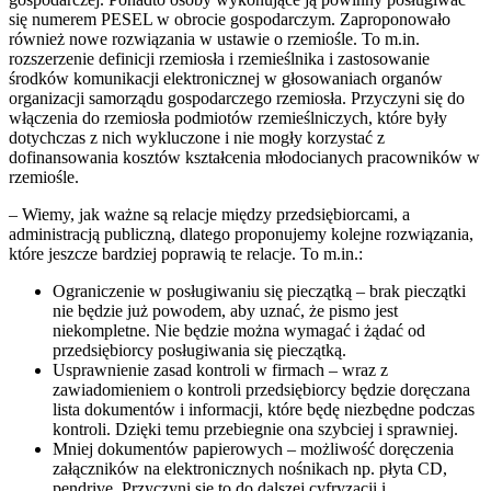
się numerem PESEL w obrocie gospodarczym. Zaproponowało
również nowe rozwiązania w ustawie o rzemiośle. To m.in.
rozszerzenie definicji rzemiosła i rzemieślnika i zastosowanie
środków komunikacji elektronicznej w głosowaniach organów
organizacji samorządu gospodarczego rzemiosła. Przyczyni się do
włączenia do rzemiosła podmiotów rzemieślniczych, które były
dotychczas z nich wykluczone i nie mogły korzystać z
dofinansowania kosztów kształcenia młodocianych pracowników w
rzemiośle.
– Wiemy, jak ważne są relacje między przedsiębiorcami, a
administracją publiczną, dlatego proponujemy kolejne rozwiązania,
które jeszcze bardziej poprawią te relacje. To m.in.:
Ograniczenie w posługiwaniu się pieczątką – brak pieczątki
nie będzie już powodem, aby uznać, że pismo jest
niekompletne. Nie będzie można wymagać i żądać od
przedsiębiorcy posługiwania się pieczątką.
Usprawnienie zasad kontroli w firmach – wraz z
zawiadomieniem o kontroli przedsiębiorcy będzie doręczana
lista dokumentów i informacji, które będę niezbędne podczas
kontroli. Dzięki temu przebiegnie ona szybciej i sprawniej.
Mniej dokumentów papierowych – możliwość doręczenia
załączników na elektronicznych nośnikach np. płyta CD,
pendrive. Przyczyni się to do dalszej cyfryzacji i