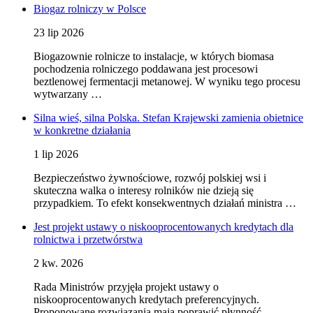
Biogaz rolniczy w Polsce
23 lip 2026
Biogazownie rolnicze to instalacje, w których biomasa
pochodzenia rolniczego poddawana jest procesowi
beztlenowej fermentacji metanowej. W wyniku tego procesu
wytwarzany …
Silna wieś, silna Polska. Stefan Krajewski zamienia obietnice
w konkretne działania
1 lip 2026
Bezpieczeństwo żywnościowe, rozwój polskiej wsi i
skuteczna walka o interesy rolników nie dzieją się
przypadkiem. To efekt konsekwentnych działań ministra …
Jest projekt ustawy o niskooprocentowanych kredytach dla
rolnictwa i przetwórstwa
2 kw. 2026
Rada Ministrów przyjęła projekt ustawy o
niskooprocentowanych kredytach preferencyjnych.
Proponowane rozwiązania mają poprawić płynność