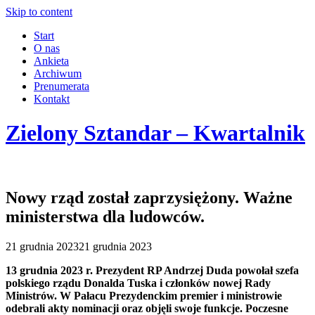
Skip to content
Start
O nas
Ankieta
Archiwum
Prenumerata
Kontakt
Zielony Sztandar – Kwartalnik
Nowy rząd został zaprzysiężony. Ważne
ministerstwa dla ludowców.
21 grudnia 2023
21 grudnia 2023
13 grudnia 2023 r. Prezydent RP Andrzej Duda powołał szefa
polskiego rządu Donalda Tuska i członków nowej Rady
Ministrów. W Pałacu Prezydenckim premier i ministrowie
odebrali akty nominacji oraz objęli swoje funkcje. Poczesne