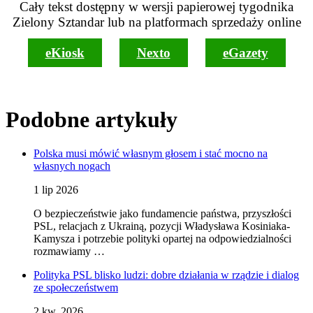
Cały tekst dostępny w wersji papierowej tygodnika
Zielony Sztandar lub na platformach sprzedaży online
eKiosk
Nexto
eGazety
Podobne artykuły
Polska musi mówić własnym głosem i stać mocno na
własnych nogach
1 lip 2026
O bezpieczeństwie jako fundamencie państwa, przyszłości
PSL, relacjach z Ukrainą, pozycji Władysława Kosiniaka-
Kamysza i potrzebie polityki opartej na odpowiedzialności
rozmawiamy …
Polityka PSL blisko ludzi: dobre działania w rządzie i dialog
ze społeczeństwem
2 kw. 2026