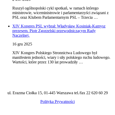
Ruszył ogólnopolski cykl spotkań, w ramach którego
ministrowie, wiceministrowie i parlamentarzyści związani z
PSL oraz Klubem Parlamentarnym PSL – Trzecia …
XIV Kongres PSL wybrał: Władysław Kosiniak-Kamysz
prezesem. Piotr Zgorzelski przewodniczącym Rady
Naczelnej.
16 gru 2025
XIV Kongres Polskiego Stronnictwa Ludowego był
manifestem jedności, wiary i siły polskiego ruchu ludowego.
Wartości, które przez 130 lat prowadziły …
ul. Erazma Ciołka 15, 01-445 Warszawa tel./fax 22 620 60 29
Polityka Prywatności