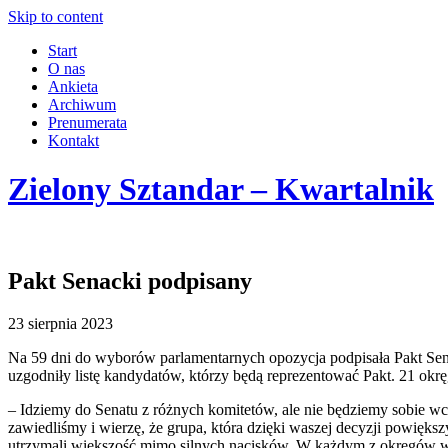
Skip to content
Start
O nas
Ankieta
Archiwum
Prenumerata
Kontakt
Zielony Sztandar – Kwartalnik
Pakt Senacki podpisany
23 sierpnia 2023
Na 59 dni do wyborów parlamentarnych opozycja podpisała Pakt Sena
uzgodniły listę kandydatów, którzy będą reprezentować Pakt. 21 
– Idziemy do Senatu z różnych komitetów, ale nie będziemy sobie w
zawiedliśmy i wierzę, że grupa, która dzięki waszej decyzji powięk
utrzymali większość mimo silnych nacisków. W każdym z okręgów wybo