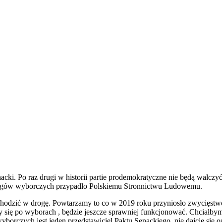
cki. Po raz drugi w historii partie prodemokratyczne nie będą walc
okręgów wyborczych przypadło Polskiemu Stronnictwu Ludowemu.
chodzić w drogę. Powtarzamy to co w 2019 roku przyniosło zwycięstw
szy się po wyborach , będzie jeszcze sprawniej funkcjonować. Chciałb
rczych jest jeden przedstawiciel Paktu Senackiego, nie dajcie się os