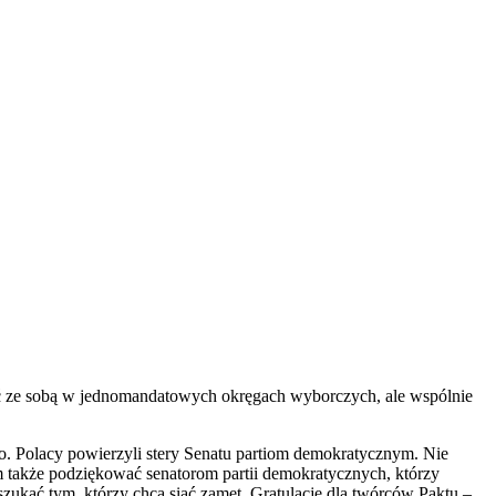
zyć ze sobą w jednomandatowych okręgach wyborczych, ale wspólnie
o. Polacy powierzyli stery Senatu partiom demokratycznym. Nie
ym także podziękować senatorom partii demokratycznych, którzy
zukać tym, którzy chcą siać zamęt. Gratulacje dla twórców Paktu –