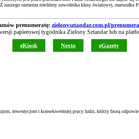
. Z naszego ramienia mieliśmy zawodnika klasy światowej, marszałka Pi
amów prenumeratę:
zielonysztandar.com.pl/prenumera
wersji papierowej tygodnika Zielony Sztandar lub na platf
eKiosk
Nexto
eGazety
ecyzjom, inwestycjom i konsekwentniej pracy ludzi, którzy biorą odpow