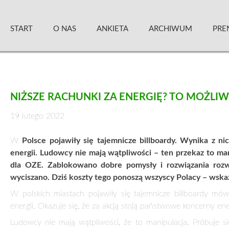
Skip
Zielony Sztandar – Kwartalnik
to
START
O NAS
ANKIETA
ARCHIWUM
PRE
content