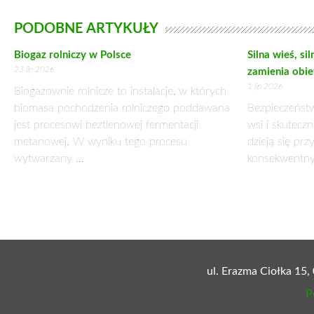
wyciszano. Dziś koszty tego ponoszą wszyscy Polacy – wska
W polskich miastach pojawiły się tajemnicze billboardy mów
energii. Okazuje się, że za akcją stoją państwowe koncerny e
Ludowcy nie mają wątpliwości, że to manipulacja. Próbuje 
początku ekipa rządząca blokowała rozwój odnawialnych źródeł
– Sześć lat to trudny czas dla zielonej energii. Od 2015 r. 
są hamowane i wyciszane – wskazał Mieczysław Kasprzak. Ko
dodał poseł PSL.
Rządzący zasłaniają się systemem handlu uprawieniami do e
podwyżkach cen energii są jednak kolosalnie rozbieżne.
Rachunek za prąd składa się przecież z szeregu pozycji. Rosn
większych kosztów produkcji energii elektrycznej (m.in. cen 
kogeneracyjnej) oraz zwiększeniem stawek sieciowych, czyli w
Jedno się nie zmieniło. Wysokie ceny energii to efekt nieudolne
Cały świat widzi przyszłość w czystych, odnawialnych źródłach
od wydobycia i spalania paliw kopalnych. Mimo tego rząd