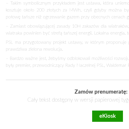
NIŻSZE RACHUNKI ZA ENERGIĘ? TO MOŻLI
19 lutego 2022
W
Polsce pojawiły się tajemnicze billboardy. Wynika z ni
energii. Ludowcy nie mają wątpliwości – ten przekaz to man
dla OZE. Zablokowano dobre pomysły i rozwiązania rozw