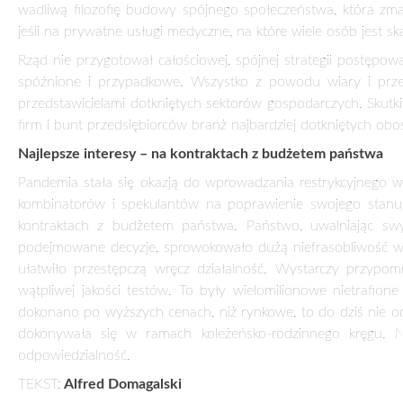
ROK PANDEMII, AFER I PROTESTÓW
3 lutego 2021
Rok 2020 przeszedł do historii. Nie będziemy go dobrze wsp
wspólnoty narodowej, pogłębienia podziałów społecznych, 
publiczną przez rządzących.