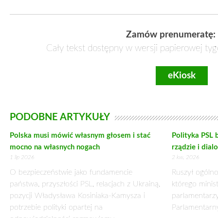
Trudno powiedzieć jakie są przyczyny tych patologicznyc
zarządzaniu krajem. Wolę uznać, że to ta druga przyczyna,
państwa i jego obywateli. Potwierdza to choćby organizacja
chętnych do przyjęcia szczepionki, przysporzyła organiza
skutek uprawianego od dłuższego czasu przez PiS Centralizmu D
podejmą na szczeblu państwa, to zasługi będą wówczas wyłą
centralnego ma swoje ograniczenia i kiedy zawodzi, płaci się 
Zarządzanie to trudna profesja. Wymaga odpowiedzialności z
jednostka, wymagająca od zarządzających najwyższego profesj
odpowiedzialności między strukturę centralną i samorządową. 
zasadami poważne problemy.
SARS
–
CoV-2 – prawdziwym wyzwaniem i sprawdzianem dla
Prawdziwym wyzwaniem i sprawdzianem dla władzy, ale także
Polska, ani inne państwa nie były do niej przygotowane. R
społeczny, ale także ekonomiczny i – niestety – polityczny.
walkę z jego rozprzestrzenianiem i skutkami. Można odnieść
gospodarki i obywateli. Skutki takiego sposobu myślenia są opł