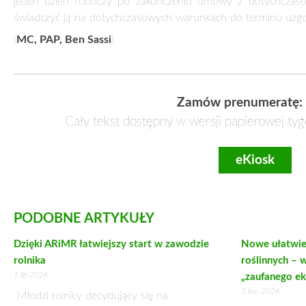
jeden dzień roboczy po zakończeniu umowy z dotychczaso
świadczyć ją na dotychczasowych warunkach do terminu uzgo
(
MC, PAP, Ben Sassi
)
Zamów prenumeratę:
Cały tekst dostępny w wersji papierowej tyg
eKiosk
PODOBNE ARTYKUŁY
Dzięki ARiMR łatwiejszy start w zawodzie
Nowe ułatwie
rolnika
roślinnych – 
1 lip 2026
„zaufanego ek
2 kw. 2026
Młodzi rolnicy decydujący się na