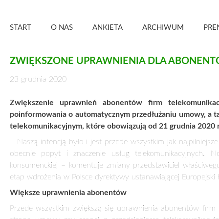
Skip
Zielony Sztandar – Kwartalnik
to
START
O NAS
ANKIETA
ARCHIWUM
PRE
content
ZWIĘKSZONE UPRAWNIENIA DLA ABONEN
23 grudnia 2020
Zwiększenie uprawnień abonentów firm telekomunika
poinformowania o automatycznym przedłużaniu umowy, a ta
telekomunikacyjnym, które obowiązują od 21 grudnia 2020 r
– Naszą intencją było i jest przede wszystkim jak najpilnie
obecnie popyt i znaczenie usług telekomunikacyjnych. N
konsumenckiej – komentuje zmiany przedstawiciel właściwego 
etap wdrożenia w Polsce dyrektywy ustanawiającej Europejski K
Większe uprawnienia abonentów
Przede wszystkim zwiększą się uprawnienia abonentów firm t