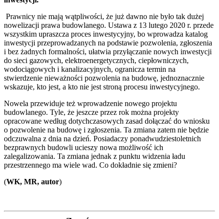
Prawnicy nie mają wątpliwości, że już dawno nie było tak dużej
nowelizacji prawa budowlanego. Ustawa z 13 lutego 2020 r. przede
wszystkim upraszcza proces inwestycyjny, bo wprowadza katalog
inwestycji przeprowadzanych na podstawie pozwolenia, zgłoszenia
i bez żadnych formalności, ułatwia przyłączanie nowych inwestycji
do sieci gazowych, elektroenergetycznych, ciepłowniczych,
wodociągowych i kanalizacyjnych, ogranicza termin na
stwierdzenie nieważności pozwolenia na budowę, jednoznacznie
wskazuje, kto jest, a kto nie jest stroną procesu inwestycyjnego.
Nowela przewiduje też wprowadzenie nowego projektu
budowlanego. Tyle, że jeszcze przez rok można projekty
opracowane według dotychczasowych zasad dołączać do wniosku
o pozwolenie na budowę i zgłoszenia. Ta zmiana zatem nie będzie
odczuwalna z dnia na dzień. Posiadaczy ponadwudziestoletnich
bezprawnych budowli ucieszy nowa możliwość ich
zalegalizowania. Ta zmiana jednak z punktu widzenia ładu
przestrzennego ma wiele wad. Co dokładnie się zmieni?
(
WK, MR, autor
)