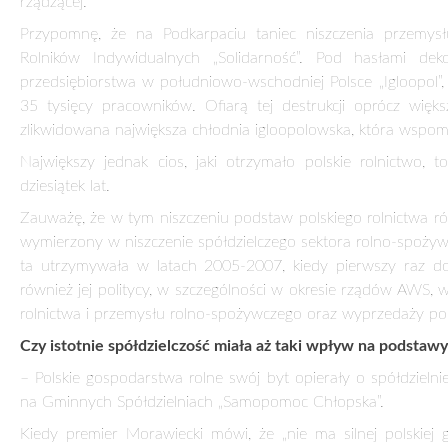
rządzącej.
Przypomnę, że na Podkarpaciu taniec niszczenia przemy
Rolników Indywidualnych „Solidarność”. Pod hasłami dek
przedsiębiorstwa w południowo-wschodniej Polsce „Igloopol”
35 tysięcy pracowników. Ofiarą tej destrukcji oprócz wię
zlikwidowana największa chłodnia igloopolowska, która wspom
Największy jednak cios, jaki otrzymało polskie rolnictwo, t
dziesiątek lat.
Zauważę, że w tym niszczeniu podstaw polskiego rolnictwa ró
wymierzony w niszczenie spółdzielczego sektora rolno-spoży
ta utrzymywała w latach 2005-2007, kiedy pierwszy raz d
również jej politycy, w szczególności w okresie rządów AWS, w
rolnictwa i przemysłu rolno-spożywczego oraz wyprzedaży pols
Czy istotnie spółdzielczość miała aż taki wpływ na podstawy
– Polskie gospodarstwa rolne swój byt opierały o spółdziel
na Gminnych Spółdzielniach „Samopomoc Chłopska”.
Kiedy premier Morawiecki mówi, że „nie ma silnej polskiej