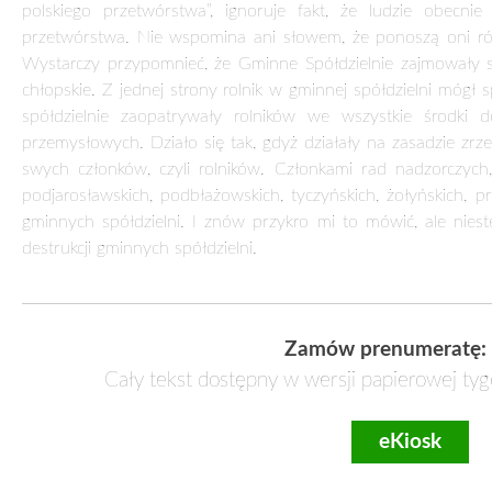
polskiego przetwórstwa”, ignoruje fakt, że ludzie obecnie
przetwórstwa. Nie wspomina ani słowem, że ponoszą oni równ
Wystarczy przypomnieć, że Gminne Spółdzielnie zajmowały 
chłopskie. Z jednej strony rolnik w gminnej spółdzielni mógł 
spółdzielnie zaopatrywały rolników we wszystkie środki do
przemysłowych. Działo się tak, gdyż działały na zasadzie zrz
swych członków, czyli rolników. Członkami rad nadzorczych,
podjarosławskich, podbłażowskich, tyczyńskich, żołyńskich, 
gminnych spółdzielni. I znów przykro mi to mówić, ale niest
destrukcji gminnych spółdzielni.
Zamów prenumeratę:
Cały tekst dostępny w wersji papierowej tyg
eKiosk