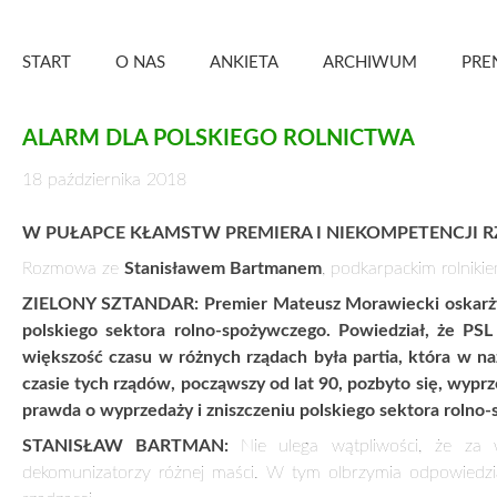
Skip
Zielony Sztandar – Kwartalnik
to
START
O NAS
ANKIETA
ARCHIWUM
PRE
content
ALARM DLA POLSKIEGO ROLNICTWA
18 października 2018
W PUŁAPCE KŁAMSTW PREMIERA I NIEKOMPETENCJI 
Rozmowa ze
Stanisławem Bartmanem
, podkarpackim rolniki
ZIELONY SZTANDAR:
Premier Mateusz Morawiecki oskarży
polskiego sektora rolno-spożywczego. Powiedział, że PSL
większość czasu w różnych rządach była partia, która w na
czasie tych rządów, począwszy od lat 90, pozbyto się, wyp
prawda o wyprzedaży i zniszczeniu polskiego sektora rolno
STANISŁAW BARTMAN:
Nie ulega wątpliwości, że za 
dekomunizatorzy różnej maści. W tym olbrzymia odpowiedzialn