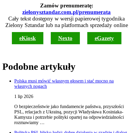
Zamów prenumeratę:
zielonysztandar.com.pl/prenumerata
Cały tekst dostępny w wersji papierowej tygodnika
Zielony Sztandar lub na platformach sprzedaży online
eKiosk
Nexto
eGazety
Podobne artykuły
Polska musi mówić własnym głosem i stać mocno na
własnych nogach
1 lip 2026
O bezpieczeństwie jako fundamencie państwa, przyszłości
PSL, relacjach z Ukrainą, pozycji Władysława Kosiniaka-
Kamysza i potrzebie polityki opartej na odpowiedzialności
rozmawiamy …
Polityka PSL blisko ludzi: dobre działania w rządzie i dialog