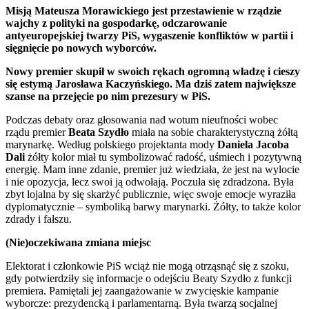
Misją Mateusza Morawickiego jest przestawienie w rządzie
wajchy z polityki na gospodarkę, odczarowanie
antyeuropejskiej twarzy PiS, wygaszenie konfliktów w partii i
sięgnięcie po nowych wyborców.
Nowy premier skupił w swoich rękach ogromną władzę i cieszy
się estymą Jarosława Kaczyńskiego. Ma dziś zatem największe
szanse na przejęcie po nim prezesury w PiS.
Podczas debaty oraz głosowania nad wotum nieufności wobec
rządu premier
Beata Szydło
miała na sobie charakterystyczną żółtą
marynarkę. Według polskiego projektanta mody
Daniela Jacoba
Dali
żółty kolor miał tu symbolizować radość, uśmiech i pozytywną
energię. Mam inne zdanie, premier już wiedziała, że jest na wylocie
i nie opozycja, lecz swoi ją odwołają. Poczuła się zdradzona. Była
zbyt lojalna by się skarżyć publicznie, więc swoje emocje wyraziła
dyplomatycznie – symboliką barwy marynarki. Żółty, to także kolor
zdrady i fałszu.
(Nie)oczekiwana zmiana miejsc
Elektorat i członkowie PiS wciąż nie mogą otrząsnąć się z szoku,
gdy potwierdziły się informacje o odejściu Beaty Szydło z funkcji
premiera. Pamiętali jej zaangażowanie w zwycięskie kampanie
wyborcze: prezydencką i parlamentarną. Była twarzą socjalnej