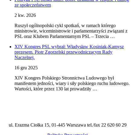
ze społeczeństwem
2 kw. 2026
Ruszył ogólnopolski cykl spotkań, w ramach którego
ministrowie, wiceministrowie i parlamentarzyści związani z
PSL oraz Klubem Parlamentarnym PSL – Trzecia …
XIV Kongres PSL wybrał: Władysław Kosiniak-Kamysz
prezesem. Piotr Zgorzelski przewodniczącym Rady
Naczelnej.
16 gru 2025
XIV Kongres Polskiego Stronnictwa Ludowego był
manifestem jedności, wiary i siły polskiego ruchu ludowego.
Wartości, które przez 130 lat prowadziły …
ul. Erazma Ciołka 15, 01-445 Warszawa tel./fax 22 620 60 29