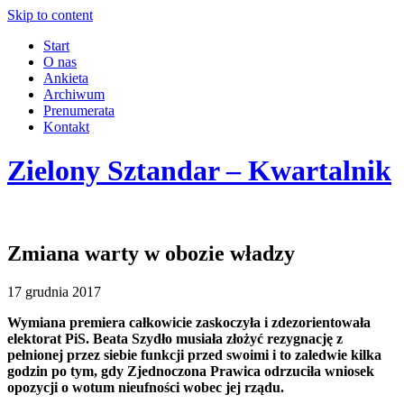
Skip to content
Start
O nas
Ankieta
Archiwum
Prenumerata
Kontakt
Zielony Sztandar – Kwartalnik
Zmiana warty w obozie władzy
17 grudnia 2017
Wymiana premiera całkowicie zaskoczyła i zdezorientowała
elektorat PiS. Beata Szydło musiała złożyć rezygnację z
pełnionej przez siebie funkcji przed swoimi i to zaledwie kilka
godzin po tym, gdy Zjednoczona Prawica odrzuciła wniosek
opozycji o wotum nieufności wobec jej rządu.