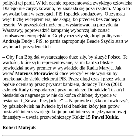
polityki tej partii. W ich ocenie reprezentowała zwykłego człowieka.
Dlatego nie zaryzykowano, by znalazła się poza rządem. Mogło to
wywołać bunt w szeregach PiS i spadek sondażowy. Otrzymała
więc fuchę wicepremiera, ale skąpą, bo przecież bez żadnego
resortu. W przyszłości może ona wystartować na prezydenta
Warszawy, poprowadzić kampanię wyborczą lub zostać
komisarzem europejskim. Gdyby rozeszły się drogi polityczne
Andrzeja Dudy i PiS, to partia zaproponuje Beacie Szydło start w
wyborach prezydenckich.
– Oby Pan Bóg dał wystarczająco dużo siły, by służyć Polsce. Te
wartości, które są tu reprezentowane, są mi bardzo bliskie –
powiedział nowy premier w wywiadzie dla Radia Maryja. Jak
widać
Mateusz Morawiecki
chce włożyć wiele wysiłku by
przekonać do siebie elektorat PiS. Przez długi czas i przez wielu
będzie oceniany przez pryzmat bankiera, doradcy Tuska (2010 –
członek Rady Gospodarczej przy premierze Donaldzie Tusku) i
biesiadnika nagranego w nie do końca chlubnej dyspucie w
restauracji „Sowa i Przyjaciele”. – Naprawdę ciężko mi uwierzyć,
by gdziekolwiek na świecie był taki bankier, który jest gotów
postawić interes swojego kraju ponad interesy międzynarodowej
finansjery – uważa przewodniczący Kukiz’15
Paweł Kukiz
.
Robert Matejuk