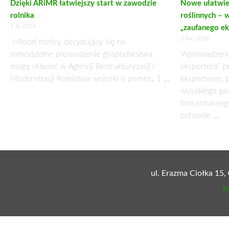
Dzięki ARiMR łatwiejszy start w zawodzie
Nowe ułatwie
rolnika
roślinnych – 
1 lip 2026
„zaufanego ek
2 kw. 2026
Młodzi rolnicy decydujący się na
samodzielne prowadzenie gospodarstwa
Wprowadzenie 
mogą składać w Agencji Restrukturyzacji i
eksportera” p
Modernizacji Rolnictwa wnioski o pomoc. 1 …
eksportowe, 
wysokiego po
fitosanitarn
ochronie …
ul. Erazma Ciołka 15,
P