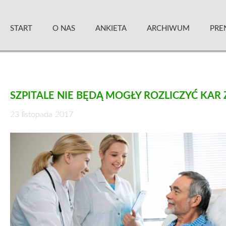
Skip
Zielony Sztandar – Kwartalnik
to
START
O NAS
ANKIETA
ARCHIWUM
PRE
content
SZPITALE NIE BĘDĄ MOGŁY ROZLICZYĆ KA
23 listopada 2017