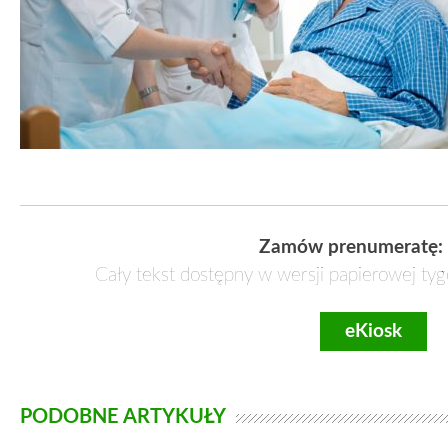
Zamów prenumeratę:
Cały tekst dostępny w wersji papierowej tyg
eKiosk
PODOBNE ARTYKUŁY