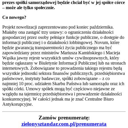
prezes spółki samorządowej będzie chciał być w jej spółce córce
– może ale tylko społecznie.
Co nowego?
Projekt nowelizacji zaprezentowano pod koniec października.
Miałaby ona zastąpić trzy ustawy: o ograniczeniu działalności
gospodarczej przez osoby pełniące funkcje publiczne, o dostępie do
informacji publicznej i o działalności lobbingowej. Novum, które
będzie gwarancją transparentności życia publicznego ma być
zapowiedziany przez ministrów Mariusza Kamińskiego i Macieja
Wąsika jawny rejestr wszystkich umów cywilnoprawnych, który
będzie ogłaszany w Biuletynie Informacji Publicznej lub na stronach
internetowych. Zobowiązane to prowadzenia takiego rejestru będą
wszystkie jednostki sektora finansów publicznych, przedsiębiorstwa
państwowe, instytuty badawcze, spółki zobowiązane – z co
najmniej 10 proc. udziałem Skarbu Państwa lub samorządu oraz ich
spółki córki. Umowy spółek mogą być częściowo niejawne ze
względu na tajemnicę przedsiębiorstwa i prowadzenie działalności
konkurencyjnej. W całości jednak ma je znać Centralne Biuro
Antykorupcyjne.
Zamów prenumeratę:
zielonysztandar.com.pl/prenumerata