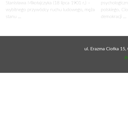
takiego miejsca (kościoła), które łączyłoby go aż z pięcioma
oddany przez Świętego Jana Pawła II.
Dobrze się stało, że po dziesiątkach lat zapomnienia w Pol
tak za sprawą m.in. obecnego Rektora Kościoła na Kahlenbe
2001 r. w sprawie Narodowej Fundacji na rzecz Kahlenber
przywrócić, a raczej nadać właściwy blask temu miejscu.
Wyrażam przekonanie, że we właściwym czasie po zarejest
poparciem.