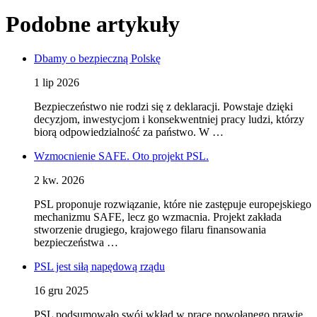
Podobne artykuły
Dbamy o bezpieczną Polskę
1 lip 2026
Bezpieczeństwo nie rodzi się z deklaracji. Powstaje dzięki
decyzjom, inwestycjom i konsekwentniej pracy ludzi, którzy
biorą odpowiedzialność za państwo. W …
Wzmocnienie SAFE. Oto projekt PSL.
2 kw. 2026
PSL proponuje rozwiązanie, które nie zastępuje europejskiego
mechanizmu SAFE, lecz go wzmacnia. Projekt zakłada
stworzenie drugiego, krajowego filaru finansowania
bezpieczeństwa …
PSL jest siłą napędową rządu
16 gru 2025
PSL podsumowało swój wkład w prace powołanego prawie