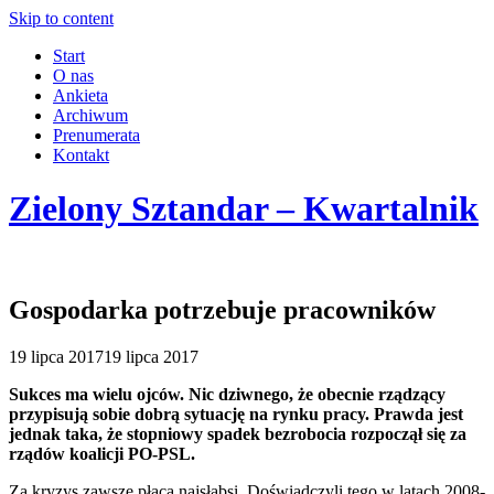
Skip to content
Start
O nas
Ankieta
Archiwum
Prenumerata
Kontakt
Zielony Sztandar – Kwartalnik
Gospodarka potrzebuje pracowników
19 lipca 2017
19 lipca 2017
Sukces ma wielu ojców. Nic dziwnego, że obecnie rządzący
przypisują sobie dobrą sytuację na rynku pracy. Prawda jest
jednak taka, że stopniowy spadek bezrobocia rozpoczął się za
rządów koalicji PO-PSL.
Za kryzys zawsze płacą najsłabsi. Doświadczyli tego w latach 2008-