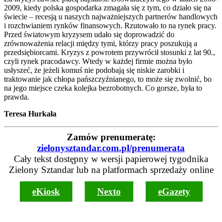
2009, kiedy polska gospodarka zmagała się z tym, co działo się na
świecie – recesją u naszych najważniejszych partnerów handlowych
i rozchwianiem rynków finansowych. Rzutowało to na rynek pracy.
Przed światowym kryzysem udało się doprowadzić do
zrównoważenia relacji między tymi, którzy pracy poszukują a
przedsiębiorcami. Kryzys z powrotem przywrócił stosunki z lat 90.,
czyli rynek pracodawcy. Wtedy w każdej firmie można było
usłyszeć, że jeżeli komuś nie podobają się niskie zarobki i
traktowanie jak chłopa pańszczyźnianego, to może się zwolnić, bo
na jego miejsce czeka kolejka bezrobotnych. Co gorsze, była to
prawda.
Teresa Hurkała
Zamów prenumeratę:
zielonysztandar.com.pl/prenumerata
Cały tekst dostępny w wersji papierowej tygodnika
Zielony Sztandar lub na platformach sprzedaży online
eKiosk
Nexto
eGazety