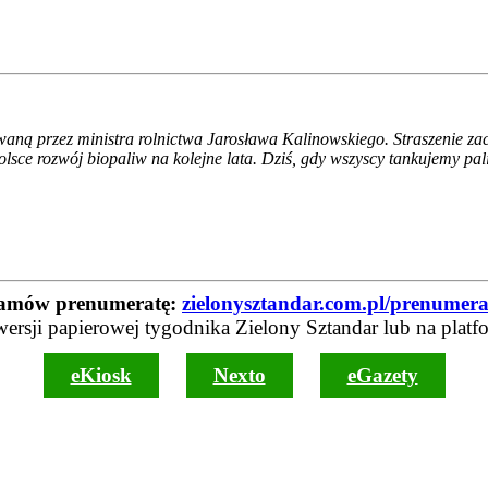
aną przez ministra rolnictwa Jarosława Kalinowskiego. Straszenie za
lsce rozwój biopaliw na kolejne lata. Dziś, gdy wszyscy tankujemy 
amów prenumeratę:
zielonysztandar.com.pl/prenumera
wersji papierowej tygodnika Zielony Sztandar lub na platf
eKiosk
Nexto
eGazety