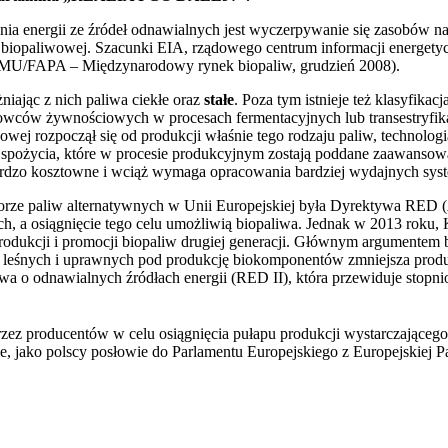
 energii ze źródeł odnawialnych jest wyczerpywanie się zasobów nat
y biopaliwowej. Szacunki EIA, rządowego centrum informacji energety
AMMU/FAPA – Międzynarodowy rynek biopaliw, grudzień 2008).
niając z nich paliwa ciekłe oraz
stałe
. Poza tym istnieje też klasyfik
urowców żywnościowych w procesach fermentacyjnych lub transestryfi
owej rozpoczął się od produkcji właśnie tego rodzaju paliw, technologi
do spożycia, które w procesie produkcyjnym zostają poddane zaawanso
t bardzo kosztowne i wciąż wymaga opracowania bardziej wydajnych sy
orze paliw alternatywnych w Unii Europejskiej była Dyrektywa RED (
h, a osiągnięcie tego celu umożliwią biopaliwa. Jednak w 2013 roku,
a produkcji i promocji biopaliw drugiej generacji. Głównym argumentem
 leśnych i uprawnych pod produkcję biokomponentów zmniejsza produk
wa o odnawialnych źródłach energii (RED II), która przewiduje stopnio
ez producentów w celu osiągnięcia pułapu produkcji wystarczającego do
ie, jako polscy posłowie do Parlamentu Europejskiego z Europejskiej 