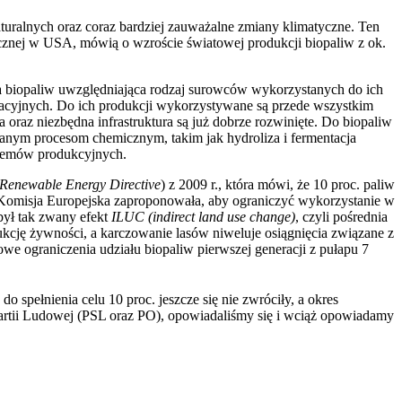
uralnych oraz coraz bardziej zauważalne zmiany klimatyczne. Ten
cznej w USA, mówią o wzroście światowej produkcji biopaliw z ok.
acja biopaliw uwzględniająca rodzaj surowców wykorzystanych do ich
kacyjnych. Do ich produkcji wykorzystywane są przede wszystkim
a oraz niezbędna infrastruktura są już dobrze rozwinięte. Do biopaliw
wanym procesom chemicznym, takim jak hydroliza i fermentacja
stemów produkcyjnych.
Renewable Energy Directive
) z 2009 r., która mówi, że 10 proc. paliw
 Komisja Europejska zaproponowała, aby ograniczyć wykorzystanie w
 był tak zwany efekt
ILUC (indirect land use change)
, czyli pośrednia
cję żywności, a karczowanie lasów niweluje osiągnięcia związane z
we ograniczenia udziału biopaliw pierwszej generacji z pułapu 7
 spełnienia celu 10 proc. jeszcze się nie zwróciły, a okres
Partii Ludowej (PSL oraz PO), opowiadaliśmy się i wciąż opowiadamy