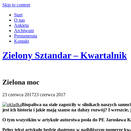
Skip to content
Start
O nas
Ankieta
Archiwum
Prenumerata
Kontakt
Zielony Sztandar – Kwartalnik
Zielona moc
23 czerwca 2017
23 czerwca 2017
Biopaliwa na stałe zagościły w silnikach naszych sam
jest ich historia i jakie mają szanse na dalszy rozwój? I wreszci
O tym wszystkim w artykule autorstwa posła do PE Jarosława K
Pełny tekst artykułu będzie dostępny w najbliższym numerze