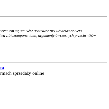
cieraniem się silników doprowadziło wówczas do veta
paliwa z biokomponentami, argumenty ówczesnych przeciwników
ta
ormach sprzedaży online