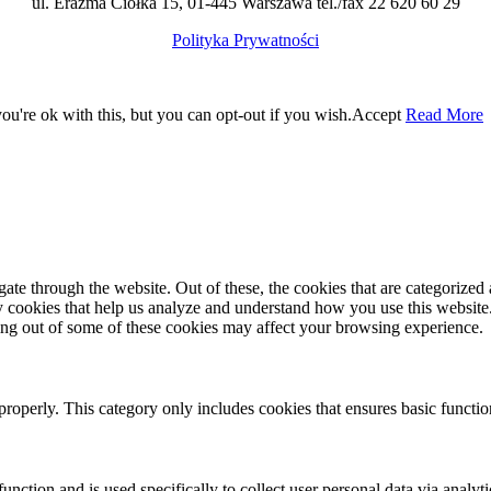
ul. Erazma Ciołka 15, 01-445 Warszawa tel./fax 22 620 60 29
Polityka Prywatności
u're ok with this, but you can opt-out if you wish.
Accept
Read More
e through the website. Out of these, the cookies that are categorized a
rty cookies that help us analyze and understand how you use this websit
ting out of some of these cookies may affect your browsing experience.
properly. This category only includes cookies that ensures basic functio
function and is used specifically to collect user personal data via anal