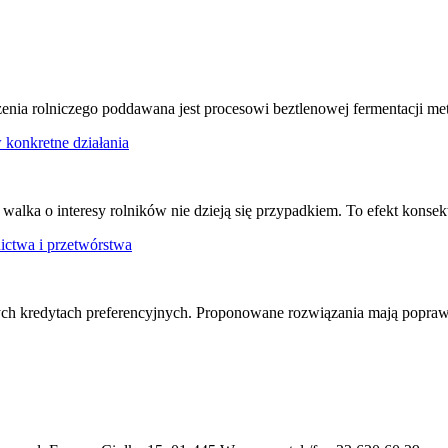
dzenia rolniczego poddawana jest procesowi beztlenowej fermentacji
w konkretne działania
walka o interesy rolników nie dzieją się przypadkiem. To efekt konse
nictwa i przetwórstwa
ch kredytach preferencyjnych. Proponowane rozwiązania mają poprawi