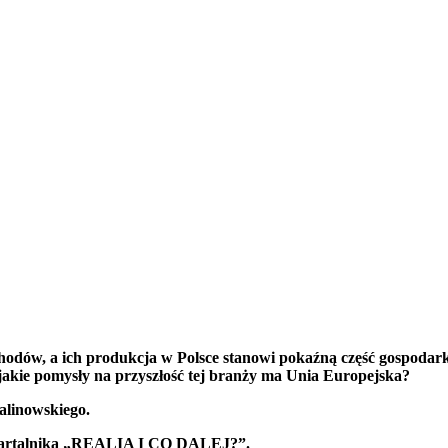
ochodów, a ich produkcja w Polsce stanowi pokaźną część gospodar
e, jakie pomysły na przyszłość tej branży ma Unia Europejska?
alinowskiego.
 kwartalnika „REALIA I CO DALEJ?”.