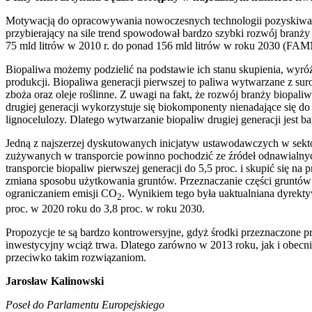
Motywacją do opracowywania nowoczesnych technologii pozyskiwania
przybierający na sile trend spowodował bardzo szybki rozwój branż
75 mld litrów w 2010 r. do ponad 156 mld litrów w roku 2030 (F
Biopaliwa możemy podzielić na podstawie ich stanu skupienia, wyróż
produkcji. Biopaliwa generacji pierwszej to paliwa wytwarzane z s
zboża oraz oleje roślinne. Z uwagi na fakt, że rozwój branży biopaliw
drugiej generacji wykorzystuje się biokomponenty nienadające się 
lignocelulozy. Dlatego wytwarzanie biopaliw drugiej generacji jes
Jedną z najszerzej dyskutowanych inicjatyw ustawodawczych w sekt
zużywanych w transporcie powinno pochodzić ze źródeł odnawialnyc
transporcie biopaliw pierwszej generacji do 5,5 proc. i skupić się n
zmiana sposobu użytkowania gruntów. Przeznaczanie części gruntów
ograniczaniem emisji CO
. Wynikiem tego była uaktualniana dyrekty
2
proc. w 2020 roku do 3,8 proc. w roku 2030.
Propozycje te są bardzo kontrowersyjne, gdyż środki przeznaczone prz
inwestycyjny wciąż trwa. Dlatego zarówno w 2013 roku, jak i obecn
przeciwko takim rozwiązaniom.
Jarosław Kalinowski
Poseł do Parlamentu Europejskiego