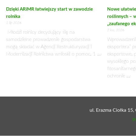
BĘDZIESZ MÓGŁ ODZYSKAĆ PIENIĄDZE PR
30 czerwca 2017