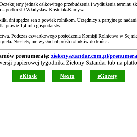
o. Oczekujemy jednak całkowitego przebudzenia i wydłużenia terminu s
twa – podkreślił Władysław Kosiniak-Kamysz.
d kilki dni spędza sen z powiek rolnikom. Urzędnicy z partyjnego nadan
dla prawie 1,4 mln gospodarstw.
ctwa. Podczas czwartkowego posiedzenia Komisji Rolnictwa w Sejmie u
rgiela. Niestety, nie wysłuchał próśb rolników do końca.
amów prenumeratę:
zielonysztandar.com.pl/prenumera
wersji papierowej tygodnika Zielony Sztandar lub na platf
eKiosk
Nexto
eGazety