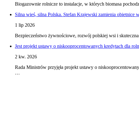
Biogazownie rolnicze to instalacje, w których biomasa pocho
Silna wieś, silna Polska. Stefan Krajewski zamienia obietnice 
1 lip 2026
Bezpieczeństwo żywnościowe, rozwój polskiej wsi i skuteczna 
Jest projekt ustawy o niskooprocentowanych kredytach dla rol
2 kw. 2026
Rada Ministrów przyjęła projekt ustawy o niskooprocentowany
…