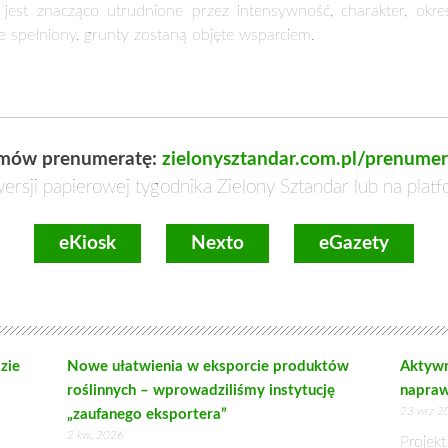
wych
będzie przysługiwała do powierzchni upraw roślin wykorz
 komonica, lędźwian, lucerna, nostrzyk, seradela i wyka). Uprawa
ścią będzie objęte nie więcej niż 75 ha upraw w gospodarstwie.
 wsparcie będzie przysługiwało do upraw truskawek.
ków cukrowych będzie przyznawane do powierzchni upraw wszys
 z konieczności dostosowania instrumentu wsparcia do zmien
u.
ia niektórych płatności realizowanych w ramach wsparcia związ
ane głównie do prowadzenia działalności pozarolniczej. Wykaz te
nty rolne, na których były położone te obiekty, były a priori 
 były one wykorzystywane do prowadzenia działalności rolnicze
dzie, że w przypadku gruntów, na których – poza działalności
biura powiatowego ARiMR, w toku postępowania o przyznanie płatn