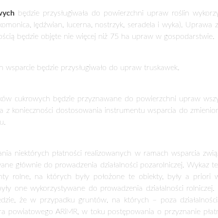
 będzie tej wielkości stad, w przypadku których w okresie 20
nowiono nowy okres przetrzymywania zwierząt kwalifikujących 
ków (zamiast okresu od dnia 20 października do dnia 20 listopa
izacje zrzeszające hodowców owiec i ma na celu ułatwienie zarzą
edurę ubiegania się o wsparcie związane z produkcją w sektorz
ozwiązania ułatwi rolnikom ubieganie się o
wsparcie do owiec i 
 duża (z uwagi na brak limitu liczby zwierząt w gospodarstwie, k
zęsto wynosi kilkaset sztuk). Dotychczas wiązało się to z kon
 numerów identyfikacyjnych, co było czasochłonne i stwarzało r
ci do roślin wysokobiałkowych wprowadzono dwie oddzieln
praw paszowych
. Dokonane zmiany biorą pod uwagę potrzebę z
erunkowania wsparcia, uwzględniającego sposób wykorzystania ro
ziarno
będzie przysługiwała do powierzchni upraw bobiku, groch
 wyższa stawka będzie stosowana do pierwszych 75 ha upraw w 