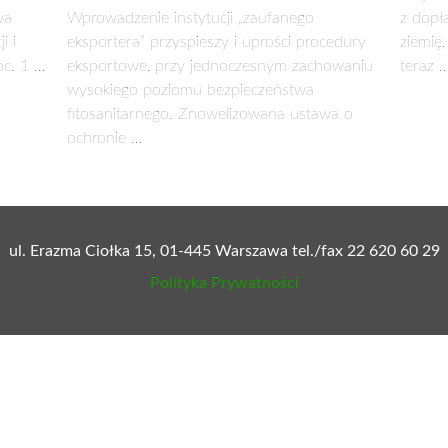
ie jest znacząco utrudnione przez intensywność, charakter, okr
ie spełniony, grunty zostaną objęte wsparciem.
mów prenumeratę:
zielonysztandar.com.pl/prenumer
ersji papierowej tygodnika Zielony Sztandar lub na plat
eKiosk
Nexto
eGazety
zie
Nowe ułatwienia w eksporcie produktów
Aktywn
roślinnych – wprowadziliśmy instytucję
napraw
23 wrz 2
„zaufanego eksportera”
2 kw. 2026
Projek