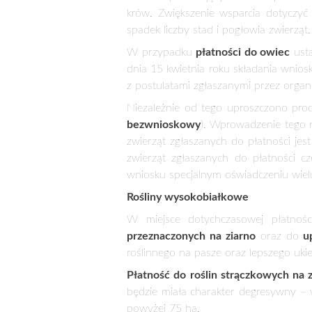
217852 – farmer on his tractor plow
Nowe zasady mają zastosowanie od 2
Płatności do zwierząt
W przypadku
sektorów młodego by
dotychczasowych 30 szt. do 20 szt.
wsparcia w gospodarstwach, w których 
ekonomiczna jest najtrudniejsza.
Dzięki zachowaniu koperty finansowej
w przypadku młodego bydła jak i krów)
rolników posiadających ok. 50 proc. k