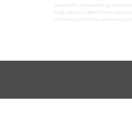
prowadzenie działalności rolniczej n
pozarolniczej. Jeżeli warunek ten będz
Za
Cały tekst dostępny w w
PODOBNE ARTYKUŁY
Dzięki ARiMR łatwiejszy start w zawod
rolnika
1 lip 2026
Młodzi rolnicy decydujący się na