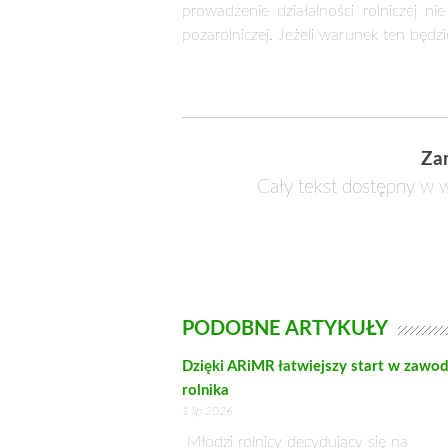
Natomiast
płatność do upraw paszo
objętościowych (esparceta, koniczyna,
przeznaczona na zielony nawóz. Płatno
Truskawki
W przypadku sektora owoców miękkich
Buraki cukrowe
Od 2017 r. wsparcie w sektorze bura
buraków kwotowych. Zmiana ta wynika
– zniesienie kwotowania produkcji cukr
Pozostałe zmiany
Poza zmianami w zasadach przyznawan
wykaz obszarów, które są wykorzystyw
i pola golfowe, co oznaczało, że gru
niezależnie od tego, w jakim stopniu
wyłączonych ze wsparcia oznaczał bę
działalność pozarolnicza, kierownik 