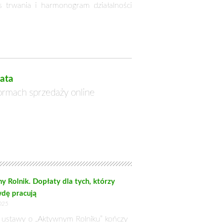
ystywanych głównie do produkcji pasz
 zgłoszona do wsparcia nie może zostać
tkich buraków cukrowych, a nie tylko
ionych unijnych uwarunkowań prawnych
anego z produkcją, uchylony zostanie
n obejmował lotniska, boiska sportowe
wykluczone z płatności bezpośrednich,
j. Brak wykazu obszarów automatycznie
ą rolniczą – prowadzona jest również
ości, będzie każdorazowo oceniał, czy