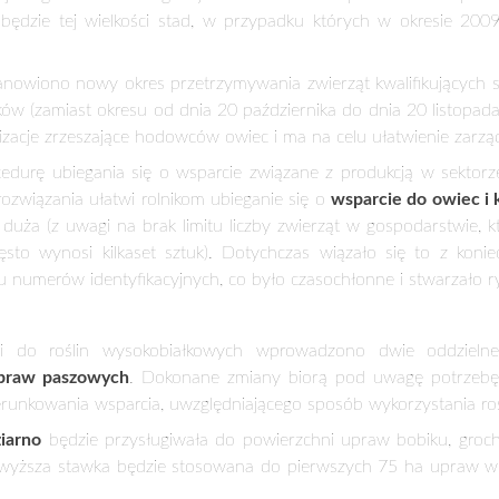
owoców miękkich i buraków c
W związku z opublikowaniem
października 2016 r. o zmi
systemów wsparcia bezpośr
Rozwoju Wsi informuje o
bezpośrednich, które zostały
ing the field, rural wyoming
zmianach, których wprowadz
rozporządzeń wykonawczych d
017 r.
dła i krów
zmniejszono maksymalną liczbę zwierząt, do któryc
, ale zachowano dotychczasową kopertę finansową. Wprowadzon
następuje systematyczny spadek liczby stad i pogłowia zwierząt
, w wyniku wprowadzanych zmian stawka płatności dla pierwszyc
 będzie wyższa niż w poprzednich latach. Szacuje się, że zwięk
rajowego stada młodego bydła oraz około 79 proc. rolników posi