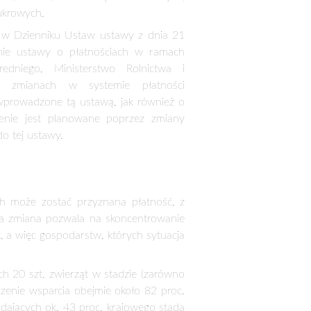
szą się do wsparcia związanego z
 będzie realizowane w 4 sektorach
ydło, krowy, owce, kozy) i 8 sektorach
ukrowe, rośliny wysokobiałkowe, owoce
we, pomidory, chmiel, len, konopie
ądu funkcjonowania tego instrumentu,
sadach przyznawania płatności w
ów, owiec, roślin wysokobiałkowych,