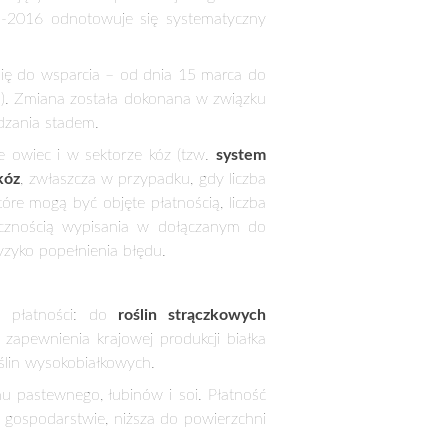
ukrowych.
 w Dzienniku Ustaw ustawy z dnia 21
anie ustawy o płatnościach w ramach
edniego, Ministerstwo Rolnictwa i
 zmianach w systemie płatności
 wprowadzone tą ustawą, jak również o
enie jest planowane poprzez zmiany
o tej ustawy.
h może zostać przyznana płatność, z
a zmiana pozwala na skoncentrowanie
, a więc gospodarstw, których sytuacja
h 20 szt. zwierząt w stadzie (zarówno
szenie wsparcia obejmie około 82 proc.
adających ok. 43 proc. krajowego stada