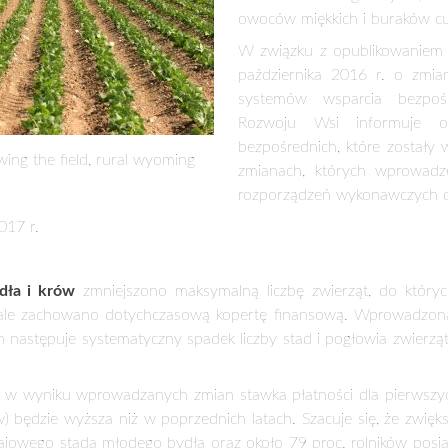
RCIA BEZPOŚREDNIEGO OD 2017 R.
Najważniejsze zmiany odno
produkcją. Wsparcie nadal
produkcji zwierzęcej (młode b
produkcji roślinnej (buraki c
miękkie, ziemniaki skrobio
włókniste). W ramach przegl
wprowadzono zmiany w za
sektorze młodego bydła, kr