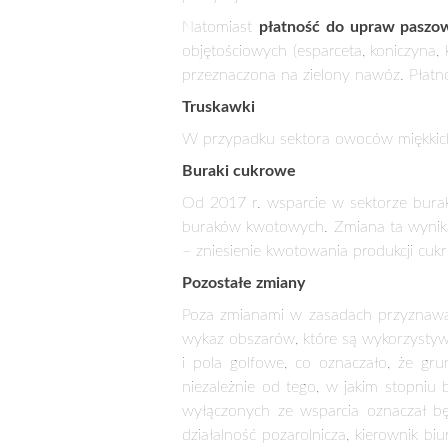
krów. Zwiększenie wsparcia dotyczyć
spadek liczby stad i pogłowia zwierząt.
W przypadku
płatności do owiec
usta
dnia 15 kwietnia roku składania wnios
z postulatami zgłaszanymi przez organ
Niezależnie od tego uproszczono proc
bezwnioskowy
). Wprowadzenie tego r
zwierząt zgłaszanych do płatności jest
zwierząt zgłaszanych do płatności c
wniosku specjalnym oświadczeniu wielu
Rośliny wysokobiałkowe
W miejsce dotychczasowej płatnoś
przeznaczonych na ziarno
oraz do
u
roślinnego na pasze oraz lepszego uki
Płatność do roślin strączkowych na 
będzie miała charakter degresywny –
powyżej 75 ha.