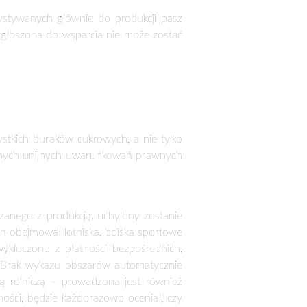
09-2016 odnotowuje się systematyczny
się do wsparcia – od dnia 15 marca do
da). Zmiana została dokonana w związku
dzania stadem.
e owiec i w sektorze kóz (tzw.
system
kóz
, zwłaszcza w przypadku, gdy liczba
tóre mogą być objęte płatnością, liczba
iecznością wypisania w dołączanym do
yzyko popełnienia błędu.
e płatności: do
roślin strączkowych
apewnienia krajowej produkcji białka
ślin wysokobiałkowych.
u pastewnego, łubinów i soi. Płatność
gospodarstwie, niższa do powierzchni