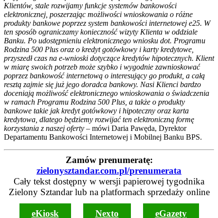
Klientów, stale rozwijamy funkcje systemów bankowości
elektronicznej, poszerzając możliwości wnioskowania o różne
produkty bankowe poprzez system bankowości internetowej e25. W
ten sposób ograniczamy konieczność wizyty Klienta w oddziale
Banku. Po udostępnieniu elektronicznego wniosku dot. Programu
Rodzina 500 Plus oraz o kredyt gotówkowy i karty kredytowe,
przyszedł czas na e-wnioski dotyczące kredytów hipotecznych. Klient
w miarę swoich potrzeb może szybko i wygodnie zawnioskować
poprzez bankowość internetową o interesujący go produkt, a całą
resztą zajmie się już jego doradca bankowy. Nasi Klienci bardzo
doceniają możliwość elektronicznego wnioskowania o świadczenia
w ramach Programu Rodzina 500 Plus, a także o produkty
bankowe takie jak kredyt gotówkowy i hipoteczny oraz karta
kredytowa, d
latego będziemy rozwijać ten elektroniczną formę
korzystania z naszej oferty
– mówi Daria Pawęda, Dyrektor
Departamentu Bankowości Internetowej i Mobilnej Banku BPS.
Zamów prenumeratę:
zielonysztandar.com.pl/prenumerata
Cały tekst dostępny w wersji papierowej tygodnika
Zielony Sztandar lub na platformach sprzedaży online
eKiosk
Nexto
eGazety