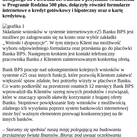
w Programie Rodzina 500 plus, dołączyły również formularze
internetowe o kredyt gotówkowy i hipoteczny oraz o kartę
kredytową.
Składanie wniosków w systemie internetowym e25 Banku BPS jest
możliwe po zalogowaniu się na konto oraz wybór zakładki
„Wnioski i dyspozycje
”. W tym miejscu Klient ma możliwość
wyboru odpowiedniego formularza oraz przesłania go do placówki
Banku BPS. Następnym krokiem jest kontakt telefoniczny
pracownika Banku z Klientem zainteresowanym konkretną ofertą.
Bank BPS pracuje nad udostępnieniem kolejnych wniosków w
systemie e25 oraz innych funkcji, które pozwolą Klientom załatwić
większość spraw zdalnie, bez potrzeby wizyty w placówce Banku.
Co warto podkreślić na przestrzeni ostatnich 12 miesięcy Bank BPS
wprowadził dla Klientów szereg nowych produktów i rozwiązań,
które w znaczący sposób ułatwiły korzystanie z bogatej oferty
Banku. Stopniowe powiększanie listy wniosków z możliwością
zdalnego ich wysyłania poprzez system bankowości internetowej
może być ważnym elementem przewagi konkurencyjnej na tle
innych banków.
– Staramy się spełniać naszą misję polegającą na budowaniu
przyjaznego świata finansów. Biorąc pod uwagę oczekiwania