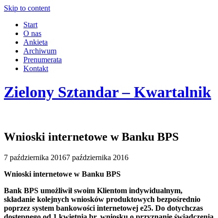
Skip to content
Start
O nas
Ankieta
Archiwum
Prenumerata
Kontakt
Zielony Sztandar – Kwartalnik
Wnioski internetowe w Banku BPS
7 października 2016
7 października 2016
Wnioski internetowe w Banku BPS
Bank BPS umożliwił swoim Klientom indywidualnym,
składanie kolejnych wniosków produktowych bezpośrednio
poprzez system bankowości internetowej e25. Do dotychczas
dostępnego od 1 kwietnia br. wniosku o przyznanie świadczenia