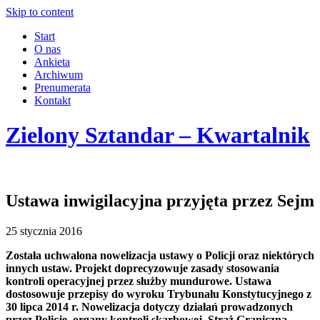
Skip to content
Start
O nas
Ankieta
Archiwum
Prenumerata
Kontakt
Zielony Sztandar – Kwartalnik
Ustawa inwigilacyjna przyjęta przez Sejm
25 stycznia 2016
Została uchwalona nowelizacja ustawy o Policji oraz niektórych
innych ustaw. Projekt doprecyzowuje zasady stosowania
kontroli operacyjnej przez służby mundurowe. Ustawa
dostosowuje przepisy do wyroku Trybunału Konstytucyjnego z
30 lipca 2014 r. Nowelizacja dotyczy działań prowadzonych
przez Policję, organy kontroli skarbowej, Straż Graniczną,