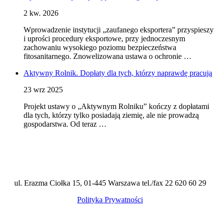
2 kw. 2026
Wprowadzenie instytucji „zaufanego eksportera” przyspieszy
i uprości procedury eksportowe, przy jednoczesnym
zachowaniu wysokiego poziomu bezpieczeństwa
fitosanitarnego. Znowelizowana ustawa o ochronie …
Aktywny Rolnik. Dopłaty dla tych, którzy naprawdę pracują
23 wrz 2025
Projekt ustawy o „Aktywnym Rolniku” kończy z dopłatami
dla tych, którzy tylko posiadają ziemię, ale nie prowadzą
gospodarstwa. Od teraz …
ul. Erazma Ciołka 15, 01-445 Warszawa tel./fax 22 620 60 29
Polityka Prywatności