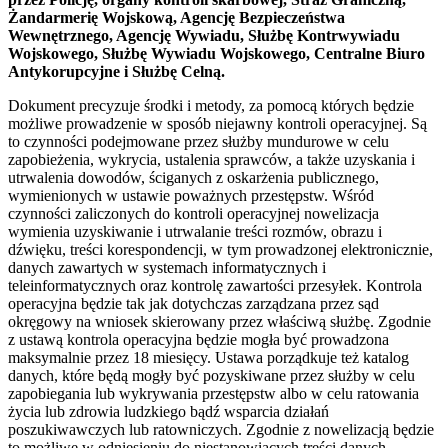
Żandarmerię Wojskową, Agencję Bezpieczeństwa
Wewnętrznego, Agencję Wywiadu, Służbę Kontrwywiadu
Wojskowego, Służbę Wywiadu Wojskowego, Centralne Biuro
Antykorupcyjne i Służbę Celną.
Dokument precyzuje środki i metody, za pomocą których będzie
możliwe prowadzenie w sposób niejawny kontroli operacyjnej. Są
to czynności podejmowane przez służby mundurowe w celu
zapobieżenia, wykrycia, ustalenia sprawców, a także uzyskania i
utrwalenia dowodów, ściganych z oskarżenia publicznego,
wymienionych w ustawie poważnych przestępstw. Wśród
czynności zaliczonych do kontroli operacyjnej nowelizacja
wymienia uzyskiwanie i utrwalanie treści rozmów, obrazu i
dźwięku, treści korespondencji, w tym prowadzonej elektronicznie,
danych zawartych w systemach informatycznych i
teleinformatycznych oraz kontrolę zawartości przesyłek. Kontrola
operacyjna będzie tak jak dotychczas zarządzana przez sąd
okręgowy na wniosek skierowany przez właściwą służbę. Zgodnie
z ustawą kontrola operacyjna będzie mogła być prowadzona
maksymalnie przez 18 miesięcy. Ustawa porządkuje też katalog
danych, które będą mogły być pozyskiwane przez służby w celu
zapobiegania lub wykrywania przestępstw albo w celu ratowania
życia lub zdrowia ludzkiego bądź wsparcia działań
poszukiwawczych lub ratowniczych. Zgodnie z nowelizacją będzie
to możliwe w odniesieniu do niestanowiących treści danych