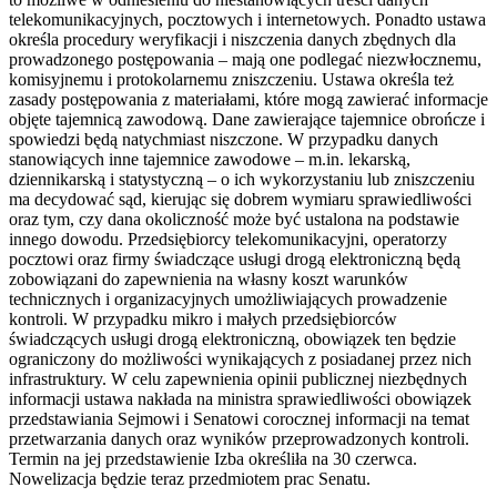
telekomunikacyjnych, pocztowych i internetowych. Ponadto ustawa
określa procedury weryfikacji i niszczenia danych zbędnych dla
prowadzonego postępowania – mają one podlegać niezwłocznemu,
komisyjnemu i protokolarnemu zniszczeniu. Ustawa określa też
zasady postępowania z materiałami, które mogą zawierać informacje
objęte tajemnicą zawodową. Dane zawierające tajemnice obrończe i
spowiedzi będą natychmiast niszczone. W przypadku danych
stanowiących inne tajemnice zawodowe – m.in. lekarską,
dziennikarską i statystyczną – o ich wykorzystaniu lub zniszczeniu
ma decydować sąd, kierując się dobrem wymiaru sprawiedliwości
oraz tym, czy dana okoliczność może być ustalona na podstawie
innego dowodu. Przedsiębiorcy telekomunikacyjni, operatorzy
pocztowi oraz firmy świadczące usługi drogą elektroniczną będą
zobowiązani do zapewnienia na własny koszt warunków
technicznych i organizacyjnych umożliwiających prowadzenie
kontroli. W przypadku mikro i małych przedsiębiorców
świadczących usługi drogą elektroniczną, obowiązek ten będzie
ograniczony do możliwości wynikających z posiadanej przez nich
infrastruktury. W celu zapewnienia opinii publicznej niezbędnych
informacji ustawa nakłada na ministra sprawiedliwości obowiązek
przedstawiania Sejmowi i Senatowi corocznej informacji na temat
przetwarzania danych oraz wyników przeprowadzonych kontroli.
Termin na jej przedstawienie Izba określiła na 30 czerwca.
Nowelizacja będzie teraz przedmiotem prac Senatu.