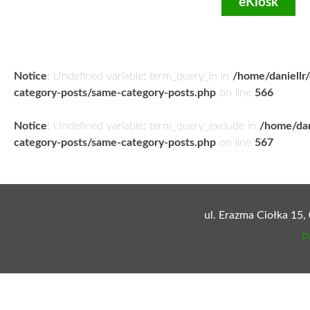
eKiosk
Notice
: Undefined variable: term_query_in in
/home/daniellr
category-posts/same-category-posts.php
on line
566
Notice
: Undefined variable: term_query_exclude in
/home/dan
category-posts/same-category-posts.php
on line
567
ul. Erazma Ciołka 15,
P