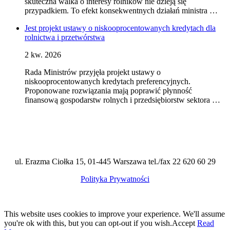
skuteczna walka o interesy rolników nie dzieją się
przypadkiem. To efekt konsekwentnych działań ministra …
Jest projekt ustawy o niskooprocentowanych kredytach dla
rolnictwa i przetwórstwa
2 kw. 2026
Rada Ministrów przyjęła projekt ustawy o
niskooprocentowanych kredytach preferencyjnych.
Proponowane rozwiązania mają poprawić płynność
finansową gospodarstw rolnych i przedsiębiorstw sektora …
ul. Erazma Ciołka 15, 01-445 Warszawa tel./fax 22 620 60 29
Polityka Prywatności
This website uses cookies to improve your experience. We'll assume
you're ok with this, but you can opt-out if you wish.
Accept
Read