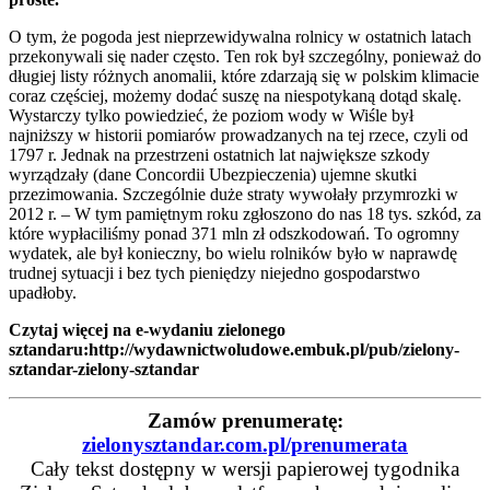
O tym, że pogoda jest nieprzewidywalna rolnicy w ostatnich latach
przekonywali się nader często. Ten rok był szczególny, ponieważ do
długiej listy różnych anomalii, które zdarzają się w polskim klimacie
coraz częściej, możemy dodać suszę na niespotykaną dotąd skalę.
Wystarczy tylko powiedzieć, że poziom wody w Wiśle był
najniższy w historii pomiarów prowadzanych na tej rzece, czyli od
1797 r. Jednak na przestrzeni ostatnich lat największe szkody
wyrządzały (dane Concordii Ubezpieczenia) ujemne skutki
przezimowania. Szczególnie duże straty wywołały przymrozki w
2012 r. – W tym pamiętnym roku zgłoszono do nas 18 tys. szkód, za
które wypłaciliśmy ponad 371 mln zł odszkodowań. To ogromny
wydatek, ale był konieczny, bo wielu rolników było w naprawdę
trudnej sytuacji i bez tych pieniędzy niejedno gospodarstwo
upadłoby.
Czytaj więcej na e-wydaniu zielonego
sztandaru
:http://wydawnictwoludowe.embuk.pl/pub/zielony-
sztandar-zielony-sztandar
Zamów prenumeratę:
zielonysztandar.com.pl/prenumerata
Cały tekst dostępny w wersji papierowej tygodnika