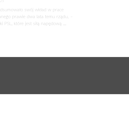
u na kwartał pozycja Grupy rośnie.
5 r.
iomie 2,4 mld zł przy zysku netto na