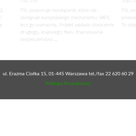
A
zo dobrych wyników finansowych. Z roku na rok, z kwartał
 dane dotyczące wyników finansowych spółki w III kwartale 201
rzeciego kwartału 2015 roku przychodami ze sprzedaży na poz