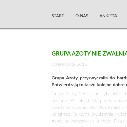
Skip
Zielony Sztandar –
to
START
O NAS
ANKIETA
content