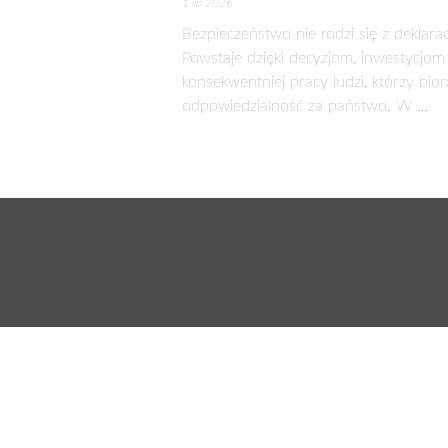
GRUPA AZOTY NIE ZWALNI
20 listopada 2015
Grupa Azoty przyzwyczaiła do bard
Potwierdzają to także kolejne dobre
Grupa Azoty S.A. zakończyła okres t